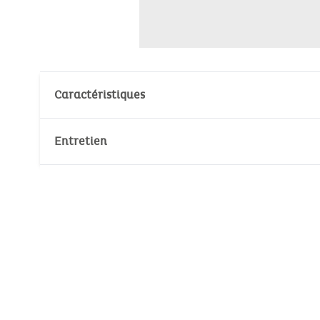
Caractéristiques
Matières : 70% Coton, 30% Polyester
Entretien
Velours : 300gr/m²
Nombre de pièce(s): 1
Température de lavage :
30°
30°
Pas de blanchiment
Séchage à basse température
Température de repassage :
110°
Pas de nettoyage à sec