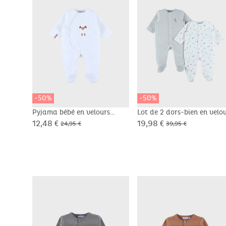
-50%
-50%
Pyjama bébé en velours
Lot de 2 dors-bien en velo
blanc avec broderie mouton
brodé lapin
12,48 €
19,98 €
24,95 €
39,95 €