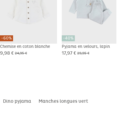
-60%
-40%
-40
Chemise en coton blanche
Pyjama en velours, lapin
Pyja
lion
9,98 €
17,97 €
19,7
24,95 €
29,95 €
Dino pyjama
Manches longues vert