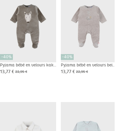
-40%
-40%
-40
Pyjama bébé en velours kaki
Pyjama bébé en velours beige
Pyja
brodé zèbre
brodé lapin
marr
13,77 €
13,77 €
17,9
22,95 €
22,95 €
mou