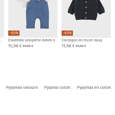
-60%
-60%
Ensemble salopette denim et
Cardigan en tricot navy
t-shirt manches longues
15,98 €
11,98 €
39,95 €
29,95 €
imprimé
Pyjamas velours
Pyjama coton
Pyjamas en coton