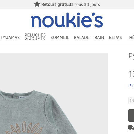
Retours gratuits
sous 30 jours
PELUCHES
PYJAMAS
SOMMEIL
BALADE
BAIN
REPAS
TH
& JOUETS
P
1
Pr
0