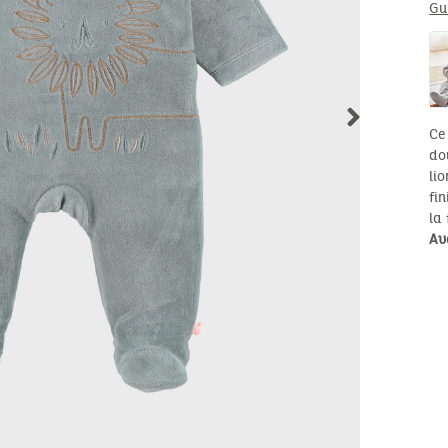
Gu
Ce
do
li
fi
la 
Av