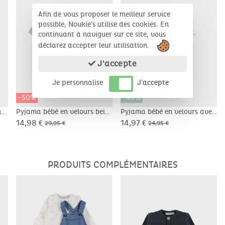
Afin de vous proposer le meilleur service
possible, Noukie's utilise des cookies. En
continuant à naviguer sur ce site, vous
déclarez accepter leur utilisation.
J'accepte
Je personnalise
J'accepte
-50%
-40%
urs
Pyjama bébé en velours beige
Pyjama bébé en velours avec
avec broderie phoque
imprimé Mammouth
14,98 €
14,97 €
29,95 €
24,95 €
PRODUITS COMPLÉMENTAIRES