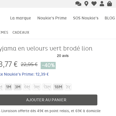
La marque
Noukie's Prime
SOS Noukie's
BLOG
ÈMES
CADEAUX
yjama en velours vert brodé lion
3,77
€
22,95 €
-40%
ix Noukie's Prime: 12,39 €
M
1M
3M
6M
9M
12M
18M
2Y
AJOUTER AU PANIER
Livraison offerte dès 49€ en point relais, et 69€ à domicile