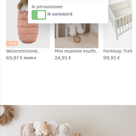
Ik personaliseer
Ik aanvaard
-30%
Waterafstotend
Mini muzikale knuffel
Parkkuip 75x95
canvas voetenzak
20cm - Snow
Veloudoux® - Ba
69,97 €
24,95 €
99,95 €
99,95 €
Moka