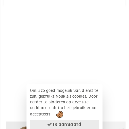
EN71/1-2-3
Geen machinewas
No Pthalates (annex XVII of Reach
regulation (EC) No 1907/2006)
Geen bleken
No Cadmium (annex XVII of Reach
Niet trommeldrogen
regulation (EC) No 1907/2006)
Aantal stuk(s): 1
Geen stomerij
Om u zo goed mogelijk van dienst te
zijn, gebruikt Noukie's cookies. Door
verder te bladeren op deze site,
verklaart u dat u het gebruik ervan
accepteert.
COMPLEMENTAIRE PRODUCTEN
Ik aanvaard