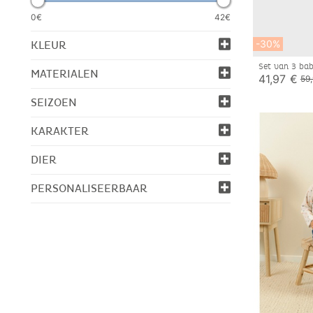
0€
42€
-30%
KLEUR
Set van 3 bab
MATERIALEN
41,97 €
59
SEIZOEN
KARAKTER
DIER
PERSONALISEERBAAR