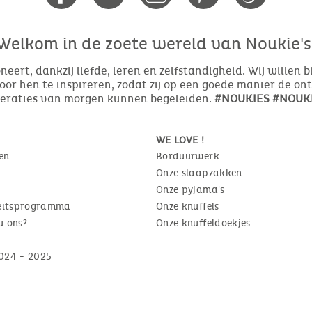
Welkom in de zoete wereld van Noukie's
eert, dankzij liefde, leren en zelfstandigheid. Wij willen 
or hen te inspireren, zodat zij op een goede manier de o
neraties van morgen kunnen begeleiden.
#NOUKIES #NOUKI
WE LOVE !
en
Borduurwerk
Onze slaapzakken
Onze pyjama's
teitsprogramma
Onze knuffels
u ons?
Onze knuffeldoekjes
024 - 2025