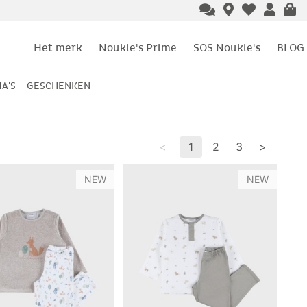
Het merk
Noukie's Prime
SOS Noukie's
BLOG
A'S
GESCHENKEN
<
1
2
3
>
NEW
NEW