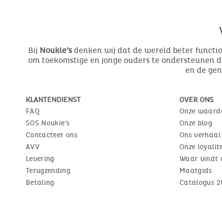
Bij
Noukie’s
denken wij dat de wereld beter function
om toekomstige en jonge ouders te ondersteunen do
en de ge
KLANTENDIENST
OVER ONS
FAQ
Onze waard
SOS Noukie's
Onze blog
Contacteer ons
Ons verhaal
AVV
Onze loyali
Levering
Waar vindt 
Terugzending
Maatgids
Betaling
Catalogus 2