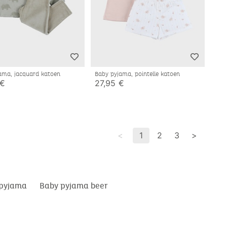
ama, jacquard katoen
Baby pyjama, pointelle katoen
 €
27,95 €
<
1
2
3
>
 pyjama
Baby pyjama beer