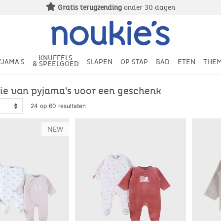
Gratis levering
vanaf 49€ aankoop
KNUFFELS
YJAMA'S
SLAPEN
OP STAP
BAD
ETEN
THEM
& SPEELGOED
tie van pyjama's voor een geschenk
24 op 60 resultaten
NEW