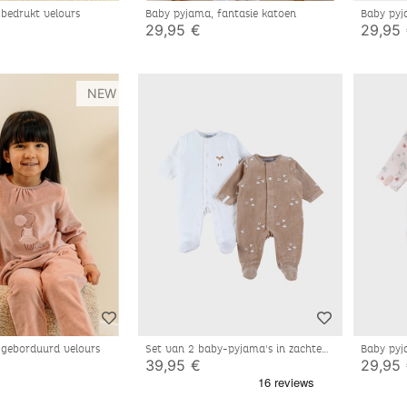
 bedrukt velours
Baby pyjama, fantasie katoen
Baby pyj
29,95 €
29,95
NEW
 geborduurd velours
Set van 2 baby-pyjama's in zachte
Baby pyj
velours
39,95 €
29,95