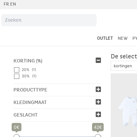
FR
EN
OUTLET
NEW
P
De selec
KORTING (%)
20%
(1)
30%
(1)
PRODUCTTYPE
KLEDINGMAAT
GESLACHT
0
42