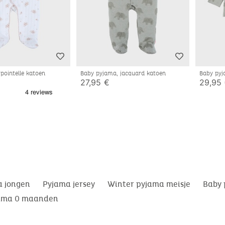
pointelle katoen
Baby pyjama, jacquard katoen
Baby pyj
27,95 €
29,95
a jongen
Pyjama jersey
Winter pyjama meisje
Baby
ama 0 maanden