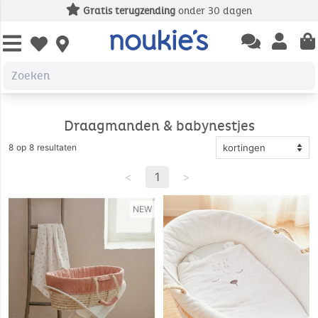
Gratis levering
vanaf 49€ aankoop
Open chatbas
Open us
Open wishlist
Draagmanden & babynestjes
8 op 8 resultaten
<
1
>
NEW