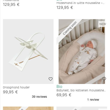
Mozesmand
Mozesmand in witte mousseline –
129,95 €
Orso
129,95 €
Coming soon
NEW
Bio
Draagmand houder
Babynest, bio katoenen mousseline
99,95 €
69,95 €