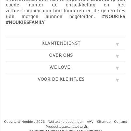
goede manier de ontwikkeling en het
zelfvertrouwen van hun kinderen en de generaties
van morgen kunnen begeleiden.
#NOUKIES
#NOUKIESFAMILY
KLANTENDIENST
OVER ONS
FAQ
SOS NOUKIE'S
WE LOVE !
ONZE WAARDEN
CONTACTEER ONS
ONZE BLOG
AVV
VOOR DE KLEINTJES
BORDUURWERK
ONS VERHAAL
LEVERING
ONZE SLAAPZAKKEN
ONZE LOYALITEITSPROGRAMMA
TERUGZENDING
KLEURPLATEN
ONZE PYJAMA'S
WAAR VINDT U ONS?
BETALING
NOUKIE'S CHANNEL
ONZE KNUFFELS
MAATGIDS
ONZE FABELTJES
ONZE KNUFFELDOEKJES
CATALOGUS 2024 - 2025
Copyright Noukie's 2026
Wettelijke bepalingen
AVV
Sitemap
Contact
Productwaarschuwing