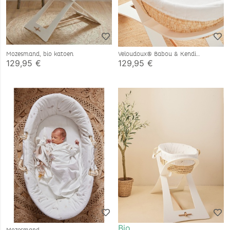
Mozesmand, bio katoen
Veloudoux® Babou & Kendi
draagmand, ecru
129,95 €
129,95 €
Bio