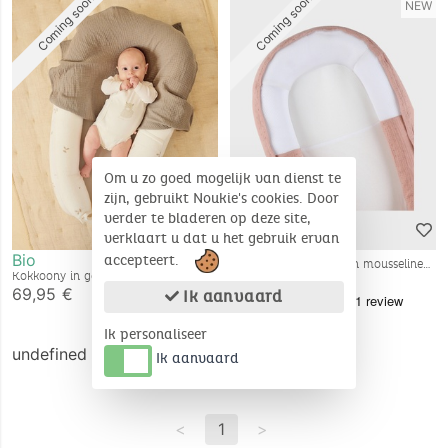
Coming soon
Coming soon
NEW
Om u zo goed mogelijk van dienst te
zijn, gebruikt Noukie's cookies. Door
verder te bladeren op deze site,
verklaart u dat u het gebruik ervan
Bio
accepteert.
Babynest, bio katoenen mousseline
Kokkoony in geborduurde
69,95 €
mousseline – Bio
69,95 €
Ik aanvaard
Ik personaliseer
undefined
Ik aanvaard
<
1
>