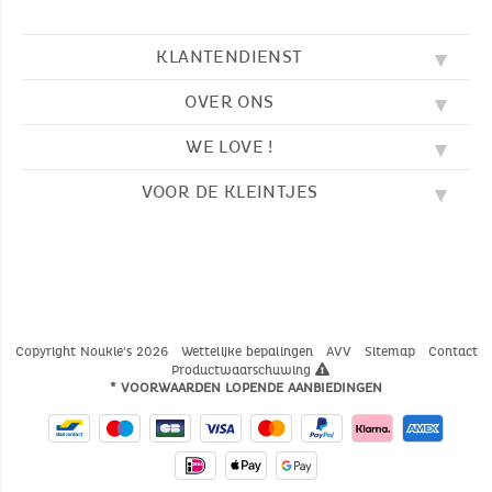
KLANTENDIENST
OVER ONS
FAQ
SOS NOUKIE'S
WE LOVE !
ONZE WAARDEN
CONTACTEER ONS
ONZE BLOG
AVV
VOOR DE KLEINTJES
BORDUURWERK
ONS VERHAAL
LEVERING
ONZE SLAAPZAKKEN
ONZE LOYALITEITSPROGRAMMA
TERUGZENDING
KLEURPLATEN
ONZE PYJAMA'S
WAAR VINDT U ONS?
BETALING
NOUKIE'S CHANNEL
ONZE KNUFFELS
MAATGIDS
ONZE FABELTJES
ONZE KNUFFELDOEKJES
CATALOGUS 2024 - 2025
Copyright Noukie's 2026
Wettelijke bepalingen
AVV
Sitemap
Contact
Productwaarschuwing
* VOORWAARDEN LOPENDE AANBIEDINGEN