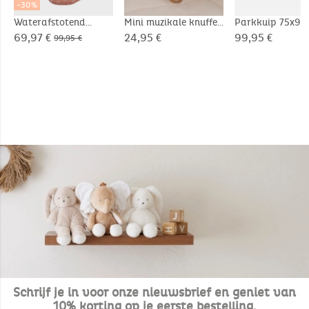
-30%
Waterafstotend
Mini muzikale knuffel
Parkkuip 75x95
canvas voetenzak
20cm - Snow
Veloudoux® - Ba
69,97 €
24,95 €
99,95 €
99,95 €
Moka
Schrijf je in voor onze nieuwsbrief en geniet van
10% korting op je eerste bestelling.