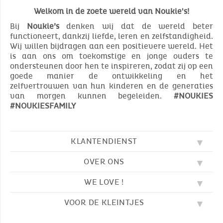
Welkom in de zoete wereld van Noukie's!
Bij
Noukie’s
denken wij dat de wereld beter
functioneert, dankzij liefde, leren en zelfstandigheid.
Wij willen bijdragen aan een positievere wereld. Het
is aan ons om toekomstige en jonge ouders te
ondersteunen door hen te inspireren, zodat zij op een
goede manier de ontwikkeling en het
zelfvertrouwen van hun kinderen en de generaties
van morgen kunnen begeleiden.
#NOUKIES
#NOUKIESFAMILY
KLANTENDIENST
OVER ONS
FAQ
SOS NOUKIE'S
WE LOVE !
ONZE WAARDEN
CONTACTEER ONS
ONZE BLOG
AVV
VOOR DE KLEINTJES
BORDUURWERK
ONS VERHAAL
LEVERING
ONZE SLAAPZAKKEN
ONZE LOYALITEITSPROGRAMMA