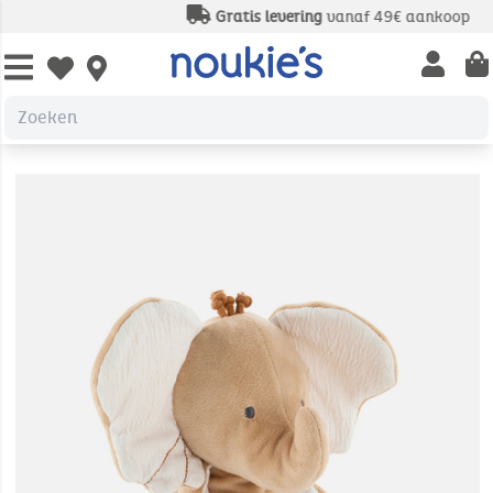
Gratis levering
vanaf 49€ aankoop
Open us
Open wishlist