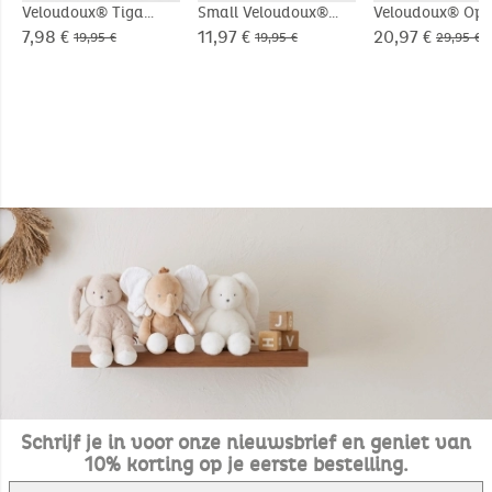
Veloudoux® Tiga
Small Veloudoux®
Veloudoux® Ops
knuffeldoekje
Ops knuffel
rugzak
7,98 €
11,97 €
20,97 €
19,95 €
19,95 €
29,95 €
Schrijf je in voor onze nieuwsbrief en geniet van
10% korting op je eerste bestelling.