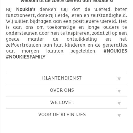
Welkom in de zoete wereld van Noukie's!
Bij
Noukie’s
denken wij dat de wereld beter
functioneert, dankzij liefde, leren en zelfstandigheid.
Wij willen bijdragen aan een positievere wereld. Het
is aan ons om toekomstige en jonge ouders te
ondersteunen door hen te inspireren, zodat zij op een
goede manier de ontwikkeling en het
zelfvertrouwen van hun kinderen en de generaties
van morgen kunnen begeleiden.
#NOUKIES
#NOUKIESFAMILY
KLANTENDIENST
OVER ONS
FAQ
SOS NOUKIE'S
WE LOVE !
ONZE WAARDEN
CONTACTEER ONS
ONZE BLOG
AVV
VOOR DE KLEINTJES
BORDUURWERK
ONS VERHAAL
LEVERING
ONZE SLAAPZAKKEN
ONZE LOYALITEITSPROGRAMMA
TERUGZENDING
KLEURPLATEN
ONZE PYJAMA'S
WAAR VINDT U ONS?