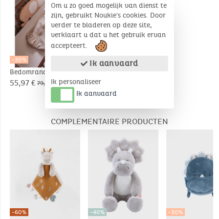
Om u zo goed mogelijk van dienst te
zijn, gebruikt Noukie's cookies. Door
verder te bladeren op deze site,
verklaart u dat u het gebruik ervan
accepteert.
-30%
Ik aanvaard
Bedomrander en
spijlenbeschermer,
Ik personaliseer
55,97 €
79,95 €
mousseline de coton
Ik aanvaard
COMPLEMENTAIRE PRODUCTEN
-60%
-40%
-30%