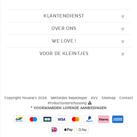
KLANTENDIENST
OVER ONS
FAQ
SOS NOUKIE'S
WE LOVE !
ONZE WAARDEN
CONTACTEER ONS
ONZE BLOG
AVV
VOOR DE KLEINTJES
BORDUURWERK
ONS VERHAAL
LEVERING
ONZE SLAAPZAKKEN
ONZE LOYALITEITSPROGRAMMA
TERUGZENDING
KLEURPLATEN
ONZE PYJAMA'S
WAAR VINDT U ONS?
BETALING
NOUKIE'S CHANNEL
ONZE KNUFFELS
MAATGIDS
ONZE FABELTJES
ONZE KNUFFELDOEKJES
CATALOGUS 2024 - 2025
Copyright Noukie's 2026
Wettelijke bepalingen
AVV
Sitemap
Contact
Productwaarschuwing
* VOORWAARDEN LOPENDE AANBIEDINGEN