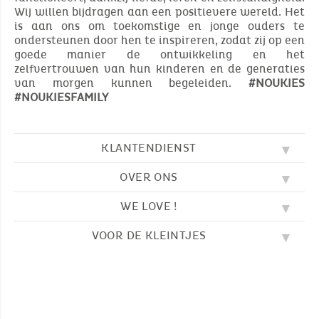
Wij willen bijdragen aan een positievere wereld. Het
is aan ons om toekomstige en jonge ouders te
ondersteunen door hen te inspireren, zodat zij op een
goede manier de ontwikkeling en het
zelfvertrouwen van hun kinderen en de generaties
van morgen kunnen begeleiden.
#NOUKIES
#NOUKIESFAMILY
KLANTENDIENST
OVER ONS
FAQ
SOS NOUKIE'S
WE LOVE !
ONZE WAARDEN
CONTACTEER ONS
ONZE BLOG
AVV
VOOR DE KLEINTJES
BORDUURWERK
ONS VERHAAL
LEVERING
ONZE SLAAPZAKKEN
ONZE LOYALITEITSPROGRAMMA
TERUGZENDING
KLEURPLATEN
ONZE PYJAMA'S
WAAR VINDT U ONS?
BETALING
NOUKIE'S CHANNEL
ONZE KNUFFELS
MAATGIDS
ONZE FABELTJES
ONZE KNUFFELDOEKJES
CATALOGUS 2024 - 2025