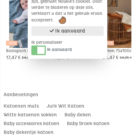
zijn, gebruikt Noukie's cookies. Door
verder te bladeren op deze site,
verklaart u dat u het gebruik ervan
accepteert.
Ik aanvaard
Ik personaliseer
-30%
-30%
-30%
Ik aanvaard
Biologisch gebreide
Biologisch gebreide
Deken 75x100cm
deken 75x100cm
deken 75x100cm
Biologisch
17,47 €
17,47 €
24,47 €
24,95 €
24,95 €
34,95 €
Katoen/Sherpa
Aanbevelingen
Katoenen muts
Jurk Wit Katoen
Witte katoenen sokken
Baby deken
Baby accessoires katoen
Baby broek katoen
Baby dekentje katoen