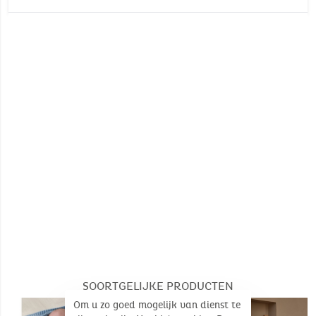
Oeko-Tex
Wastemperatuur :
30°
30°
Certificering milieu: Oeko-Tex
Geen bleken
Dimensions (Unfolded product): 75 x 100 cm
Geen stomerij
SOORTGELIJKE PRODUCTEN
Om u zo goed mogelijk van dienst te