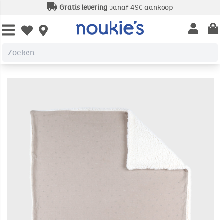
Gratis levering
vanaf 49€ aankoop
Open us
Open wishlist