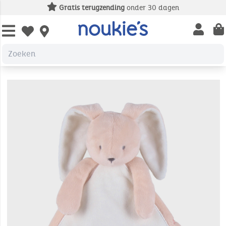
Gratis terugzending
onder 30 dagen
Open us
Open wishlist