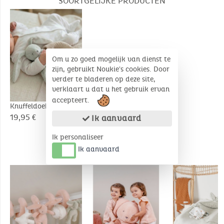
SOORTGELIJKE PRODUCTEN
Om u zo goed mogelijk van dienst te
zijn, gebruikt Noukie's cookies. Door
verder te bladeren op deze site,
verklaart u dat u het gebruik ervan
accepteert.
Knuffeldoek Verdi,
Konijn
19,95 €
Ik aanvaard
Ik personaliseer
Ik aanvaard
COMPLEMENTAIRE PRODUCTEN