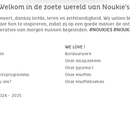
Welkom in de zoete wereld van Noukie's
eert, dankzij liefde, leren en zelfstandigheid. Wij willen 
or hen te inspireren, zodat zij op een goede manier de o
neraties van morgen kunnen begeleiden.
#NOUKIES #NOUKI
WE LOVE !
en
Borduurwerk
Onze slaapzakken
Onze pyjama's
teitsprogramma
Onze knuffels
u ons?
Onze knuffeldoekjes
024 - 2025