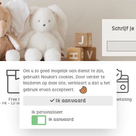
Schrijf j
Om u zo goed mogelijk van dienst te zijn,
gebruikt Noukie's cookies. Door verder te
bladeren op deze site, verklaart u dat u het
gebruik ervan accepteert.
Free return
Veilige betaling
Ik aanvaard
- FR - LU onder 30 dagen*
Ik personaliseer
Ik aanvaard