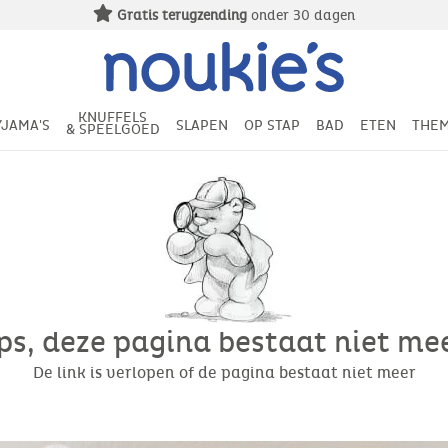
Gratis terugzending
onder 30 dagen
KNUFFELS
YJAMA'S
SLAPEN
OP STAP
BAD
ETEN
THEM
& SPEELGOED
s, deze pagina bestaat niet meer
De link is verlopen of de pagina bestaat niet meer