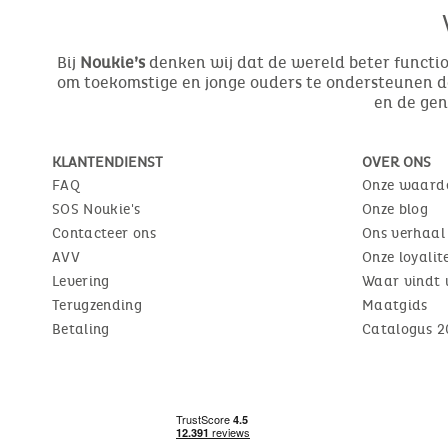
Bij
Noukie’s
denken wij dat de wereld beter function
om toekomstige en jonge ouders te ondersteunen do
en de ge
KLANTENDIENST
OVER ONS
FAQ
Onze waard
SOS Noukie's
Onze blog
Contacteer ons
Ons verhaal
AVV
Onze loyali
Levering
Waar vindt 
Terugzending
Maatgids
Betaling
Catalogus 2