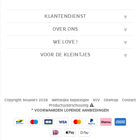
KLANTENDIENST
OVER ONS
FAQ
SOS NOUKIE'S
WE LOVE !
ONZE WAARDEN
CONTACTEER ONS
ONZE BLOG
AVV
VOOR DE KLEINTJES
BORDUURWERK
ONS VERHAAL
LEVERING
ONZE SLAAPZAKKEN
ONZE LOYALITEITSPROGRAMMA
TERUGZENDING
KLEURPLATEN
ONZE PYJAMA'S
WAAR VINDT U ONS?
BETALING
NOUKIE'S CHANNEL
ONZE KNUFFELS
MAATGIDS
ONZE FABELTJES
ONZE KNUFFELDOEKJES
CATALOGUS 2024 - 2025
Copyright Noukie's 2026
Wettelijke bepalingen
AVV
Sitemap
Contact
Productwaarschuwing
* VOORWAARDEN LOPENDE AANBIEDINGEN