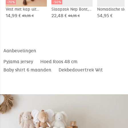
-70%
-50%
Vest met kap uit
Slaapzak Nep Bont,
Nomadische sla
Groloudoux®
70cm
6-24m
14,99 €
22,48 €
54,95 €
49,95 €
44,95 €
Aanbevelingen
Pyjama jersey
Hoed Roos 48 cm
Baby shirt 6 maanden
Dekbedovertrek Wit