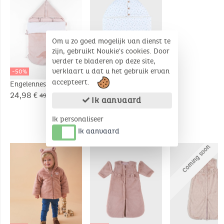
Om u zo goed mogelijk van dienst te
zijn, gebruikt Noukie's cookies. Door
verder te bladeren op deze site,
verklaart u dat u het gebruik ervan
-50%
-30%
accepteert.
Engelennestje Popsie
Babynest in jersey
uit Veloudoux®,
met een sherpa
24,98 €
34,97 €
49,95 €
49,95 €
Ik aanvaard
poederroze
voering
Ik personaliseer
Ik aanvaard
COMPLEMENTAIRE PRODUCTEN
C
o
m
i
n
g
s
o
o
n