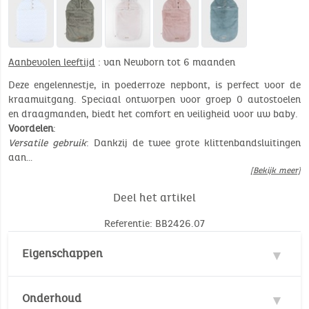
Aanbevolen leeftijd
: van Newborn tot 6 maanden
Deze engelennestje, in poederroze nepbont, is perfect voor de
kraamuitgang. Speciaal ontworpen voor groep 0 autostoelen
en draagmanden, biedt het comfort en veiligheid voor uw baby.
Voordelen
:
Versatile gebruik
: Dankzij de twee grote klittenbandsluitingen
aan…
[Bekijk meer]
Deel het artikel
Referentie: BB2426.07
Eigenschappen
Materie : 100% Polyester
Onderhoud
Geschikt voor autostoelen groep 0, wiegjes en