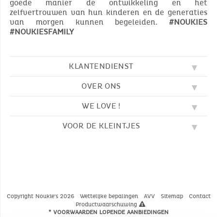
goede manier de ontwikkeling en het
zelfvertrouwen van hun kinderen en de generaties
van morgen kunnen begeleiden.
#NOUKIES
#NOUKIESFAMILY
KLANTENDIENST
OVER ONS
FAQ
SOS NOUKIE'S
WE LOVE !
ONZE WAARDEN
CONTACTEER ONS
ONZE BLOG
AVV
VOOR DE KLEINTJES
BORDUURWERK
ONS VERHAAL
LEVERING
ONZE SLAAPZAKKEN
ONZE LOYALITEITSPROGRAMMA
TERUGZENDING
KLEURPLATEN
ONZE PYJAMA'S
WAAR VINDT U ONS?
BETALING
NOUKIE'S CHANNEL
ONZE KNUFFELS
MAATGIDS
ONZE FABELTJES
ONZE KNUFFELDOEKJES
CATALOGUS 2024 - 2025
Copyright Noukie's 2026
Wettelijke bepalingen
AVV
Sitemap
Contact
Productwaarschuwing
* VOORWAARDEN LOPENDE AANBIEDINGEN