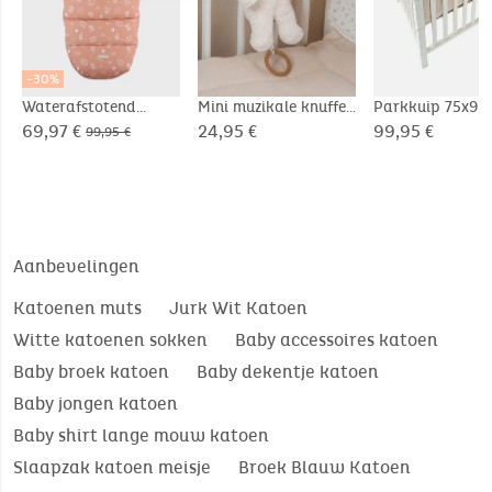
-30%
Waterafstotend
Mini muzikale knuffel
Parkkuip 75x95
canvas voetenzak
20cm - Snow
Veloudoux® - Ba
69,97 €
24,95 €
99,95 €
99,95 €
Moka
Aanbevelingen
Katoenen muts
Jurk Wit Katoen
Witte katoenen sokken
Baby accessoires katoen
Baby broek katoen
Baby dekentje katoen
Baby jongen katoen
Baby shirt lange mouw katoen
Slaapzak katoen meisje
Broek Blauw Katoen