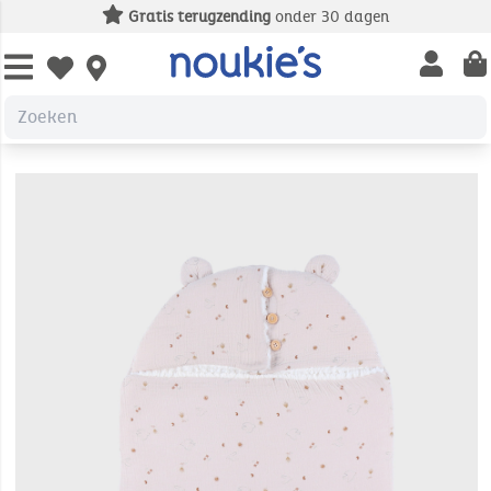
Gratis terugzending
onder 30 dagen
Open us
Open wishlist