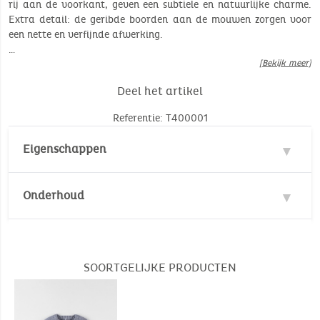
rij aan de voorkant, geven een subtiele en natuurlijke charme.
Extra detail: de geribde boorden aan de mouwen zorgen voor
een nette en verfijnde afwerking.
…
[Bekijk meer]
Deel het artikel
Referentie: T400001
Eigenschappen
Materie : 100% Katoen
Onderhoud
Aantal stuk(s): 1
Wastemperatuur :
30°
30°
Geen bleken
SOORTGELIJKE PRODUCTEN
Niet trommeldrogen
Geen stomerij