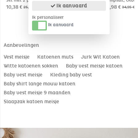
Set met 2 paar
Set met 2 paar
Jumpsuit, Gebr
Ik aanvaard
broekkousen,
broekkousen,
10,38 €
10,38 €
13,98 €
25,95 €
25,95 €
34,95 €
beige/donkerblauw
wit/lichtroos
Ik personaliseer
Ik aanvaard
Aanbevelingen
Vest meisje
Katoenen muts
Jurk Wit Katoen
Witte katoenen sokken
Baby vest meisje katoen
Baby vest meisje
Kleding baby vest
Baby shirt lange mouw katoen
Baby vest meisje 9 maanden
Slaapzak katoen meisje