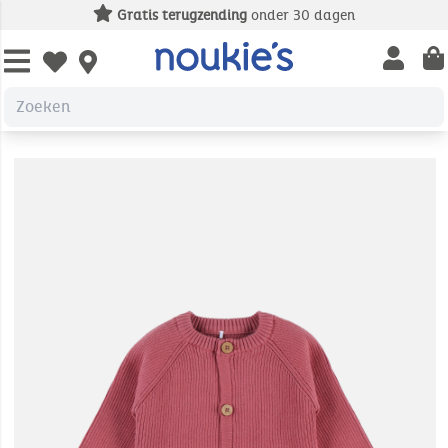
Gratis terugzending
onder 30 dagen
Open us
Open wishlist