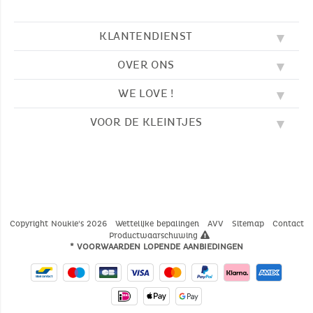
KLANTENDIENST
OVER ONS
FAQ
SOS NOUKIE'S
WE LOVE !
ONZE WAARDEN
CONTACTEER ONS
ONZE BLOG
AVV
VOOR DE KLEINTJES
BORDUURWERK
ONS VERHAAL
LEVERING
ONZE SLAAPZAKKEN
ONZE LOYALITEITSPROGRAMMA
TERUGZENDING
KLEURPLATEN
ONZE PYJAMA'S
WAAR VINDT U ONS?
BETALING
NOUKIE'S CHANNEL
ONZE KNUFFELS
MAATGIDS
ONZE FABELTJES
ONZE KNUFFELDOEKJES
CATALOGUS 2024 - 2025
Copyright Noukie's 2026
Wettelijke bepalingen
AVV
Sitemap
Contact
Productwaarschuwing
* VOORWAARDEN LOPENDE AANBIEDINGEN