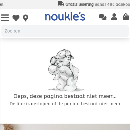
Gratis levering
vanaf 49€ aankoop
Open chatbas
Open us
Open wishlist
Oeps, deze pagina bestaat niet meer...
De link is verlopen of de pagina bestaat niet meer