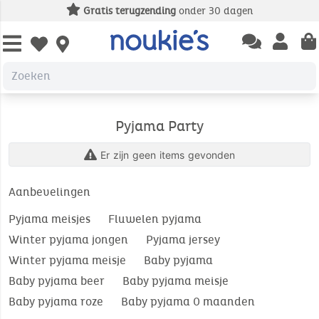
Gratis terugzending
onder 30 dagen
Open chatbas
Open us
Open wishlist
Pyjama Party
Er zijn geen items gevonden
Aanbevelingen
Pyjama meisjes
Fluwelen pyjama
Winter pyjama jongen
Pyjama jersey
Winter pyjama meisje
Baby pyjama
Baby pyjama beer
Baby pyjama meisje
Baby pyjama roze
Baby pyjama 0 maanden