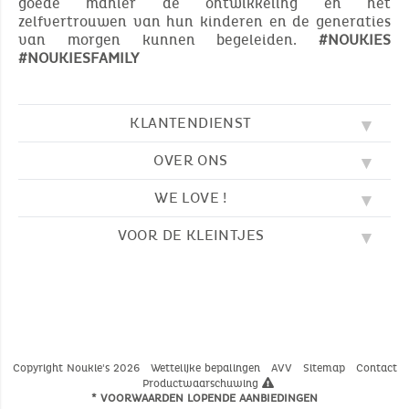
goede manier de ontwikkeling en het
zelfvertrouwen van hun kinderen en de generaties
van morgen kunnen begeleiden.
#NOUKIES
#NOUKIESFAMILY
KLANTENDIENST
OVER ONS
FAQ
SOS NOUKIE'S
WE LOVE !
ONZE WAARDEN
CONTACTEER ONS
ONZE BLOG
AVV
VOOR DE KLEINTJES
BORDUURWERK
ONS VERHAAL
LEVERING
ONZE SLAAPZAKKEN
ONZE LOYALITEITSPROGRAMMA
TERUGZENDING
KLEURPLATEN
ONZE PYJAMA'S
WAAR VINDT U ONS?
BETALING
NOUKIE'S CHANNEL
ONZE KNUFFELS
MAATGIDS
ONZE FABELTJES
ONZE KNUFFELDOEKJES
CATALOGUS 2024 - 2025
Copyright Noukie's 2026
Wettelijke bepalingen
AVV
Sitemap
Contact
Productwaarschuwing
* VOORWAARDEN LOPENDE AANBIEDINGEN