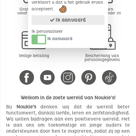
verklaart u dat u het gebruik ervan
accepteert.
Gratis levering
Free return
vanaf 49€ aankoop
BE - FR - LU onder 30
dagen*
Ik aanvaard
Ik personaliseer
Ik aanvaard
Veilige betaling
Bescherming van
persoonsgegevens
Welkom in de zoete wereld van Noukie's!
Bij
Noukie’s
denken wij dat de wereld beter
functioneert, dankzij liefde, leren en zelfstandigheid.
Wij willen bijdragen aan een positievere wereld. Het
is aan ons om toekomstige en jonge ouders te
ondersteunen door hen te inspireren, zodat zij op een