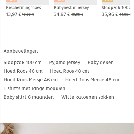
Beschermingshoes
Babynest in jersey
Slaapzak 100cm
voor
met een sherpa
Jersey
13,97 €
34,97 €
35,96 €
19,95 €
49,95 €
44,95 €
gezondheidsboekje,
voering
jersey
Aanbevelingen
Slaapzak 100 cm
Pyjama jersey
Baby deken
Hoed Roos 46 cm
Hoed Roos 48 cm
Hoed Roos Meisje 46 cm
Hoed Roos Meisje 48 cm
T shirts met lange mouwen
Baby shirt 6 maanden
Witte katoenen sokken