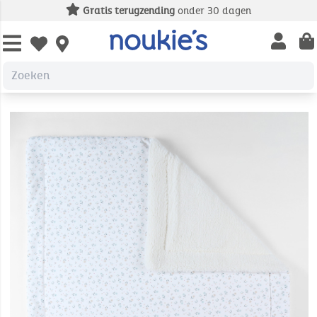
Gratis terugzending
onder 30 dagen
Open us
Open wishlist