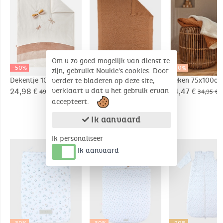
Om u zo goed mogelijk van dienst te
-50%
-30%
-30%
zijn, gebruikt Noukie's cookies. Door
Dekentje 100 x 140
Biologisch gebreide
Deken 75x100cm
verder te bladeren op deze site,
cm met libellen uit
deken 75x100cm
Biologisch
verklaart u dat u het gebruik ervan
24,98 €
17,47 €
24,47 €
49,95 €
24,95 €
34,95 €
Veloudoux®, ecru
Katoen/Sherpa
accepteert.
Ik aanvaard
COMPLEMENTAIRE PRODUCTEN
Ik personaliseer
Ik aanvaard
-30%
-30%
-20%