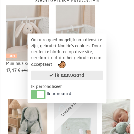
SOORTGELIJKE PRODUCTEN
Om u zo goed mogelijk van dienst te
zijn, gebruikt Noukie's cookies. Door
verder te bladeren op deze site,
-30%
-30%
verklaart u dat u het gebruik ervan
Mini muzikale knuffel
Mini muzikale knuffel
accepteert.
20cm - Snow
20cm - Verdi
17,47 €
17,47 €
24,95 €
24,95 €
Ik aanvaard
Ik personaliseer
COMPLEMENTAIRE PRODUCTEN
Ik aanvaard
C
o
m
i
n
g
s
o
o
n