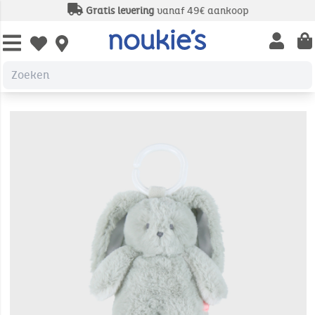
Gratis levering
vanaf 49€ aankoop
Open us
Open wishlist