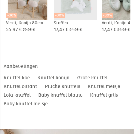
-30%
-30%
-30%
Verdi, Konijn 80cm
Stoffen
Verdi, Konijn 4
activiteitenboek -
55,97 €
17,47 €
17,47 €
79,95 €
24,95 €
24,95 €
Verdi
Aanbevelingen
Knuffel koe
Knuffel konijn
Grote knuffel
Knuffel olifant
Pluche knuffels
Knuffel meisje
Lola knuffel
Baby knuffel blauw
Knuffel grijs
Baby knuffel meisje