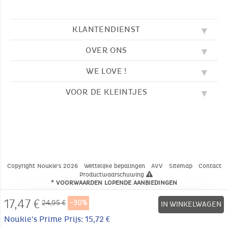
KLANTENDIENST
OVER ONS
FAQ
SOS NOUKIE'S
WE LOVE !
ONZE WAARDEN
CONTACTEER ONS
ONZE BLOG
AVV
VOOR DE KLEINTJES
BORDUURWERK
ONS VERHAAL
LEVERING
ONZE SLAAPZAKKEN
ONZE LOYALITEITSPROGRAMMA
TERUGZENDING
KLEURPLATEN
ONZE PYJAMA'S
WAAR VINDT U ONS?
BETALING
NOUKIE'S CHANNEL
ONZE KNUFFELS
MAATGIDS
ONZE FABELTJES
ONZE KNUFFELDOEKJES
CATALOGUS 2024 - 2025
Copyright Noukie's 2026
Wettelijke bepalingen
AVV
Sitemap
Contact
Productwaarschuwing
* VOORWAARDEN LOPENDE AANBIEDINGEN
17,47
€
24,95 €
-30%
IN WINKELWAGEN
Noukie's Prime Prijs: 15,72 €