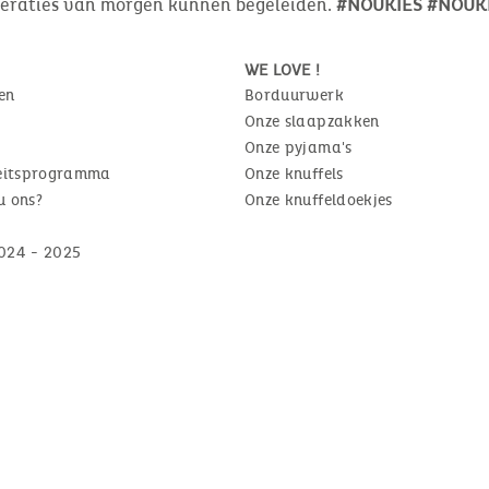
neraties van morgen kunnen begeleiden.
#NOUKIES #NOUKI
WE LOVE !
en
Borduurwerk
Onze slaapzakken
Onze pyjama's
teitsprogramma
Onze knuffels
u ons?
Onze knuffeldoekjes
024 - 2025