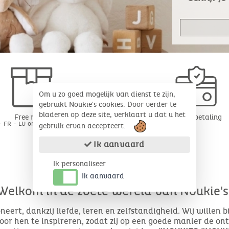
Om u zo goed mogelijk van dienst te zijn,
gebruikt Noukie's cookies. Door verder te
bladeren op deze site, verklaart u dat u het
Free return
Veilige betaling
- FR - LU onder 30 dagen*
gebruik ervan accepteert.
Ik aanvaard
Ik personaliseer
Ik aanvaard
Welkom in de zoete wereld van Noukie's
eert, dankzij liefde, leren en zelfstandigheid. Wij willen 
or hen te inspireren, zodat zij op een goede manier de o