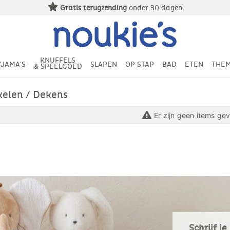
Gratis terugzending
onder 30 dagen
KNUFFELS
YJAMA'S
SLAPEN
OP STAP
BAD
ETEN
THEM
& SPEELGOED
kelen / Dekens
Er zijn geen items ge
Schrijf j