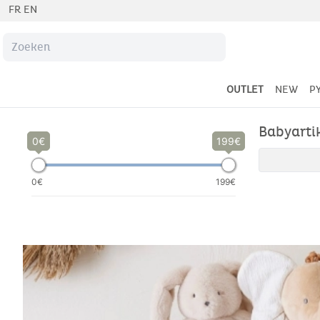
FR
EN
OUTLET
NEW
P
Babyarti
0
199
0€
199€