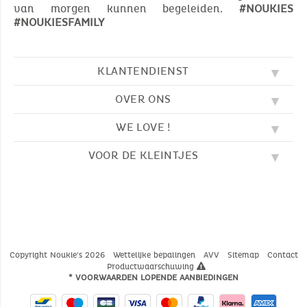
van morgen kunnen begeleiden.
#NOUKIES
#NOUKIESFAMILY
KLANTENDIENST
OVER ONS
FAQ
SOS NOUKIE'S
WE LOVE !
ONZE WAARDEN
CONTACTEER ONS
ONZE BLOG
AVV
VOOR DE KLEINTJES
BORDUURWERK
ONS VERHAAL
LEVERING
ONZE SLAAPZAKKEN
ONZE LOYALITEITSPROGRAMMA
TERUGZENDING
KLEURPLATEN
ONZE PYJAMA'S
WAAR VINDT U ONS?
BETALING
NOUKIE'S CHANNEL
ONZE KNUFFELS
MAATGIDS
ONZE FABELTJES
ONZE KNUFFELDOEKJES
CATALOGUS 2024 - 2025
Copyright Noukie's 2026
Wettelijke bepalingen
AVV
Sitemap
Contact
Productwaarschuwing
* VOORWAARDEN LOPENDE AANBIEDINGEN