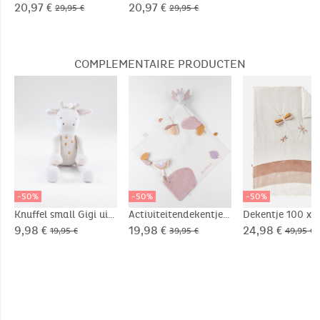
rugzak, karamel
20,97 €
20,97 €
29,95 €
29,95 €
COMPLEMENTAIRE PRODUCTEN
-50%
-50%
-50%
Knuffel small Gigi uit
Activiteitendekentje
Dekentje 100 x 
Veloudoux®
Louli uit mousseline,
cm met libellen u
9,98 €
19,98 €
24,98 €
19,95 €
39,95 €
49,95 €
ecru
Veloudoux®, ec