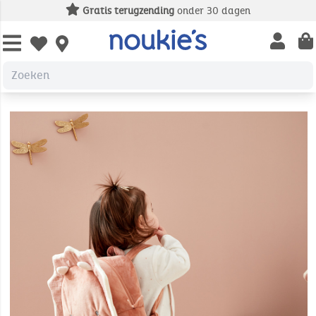
Gratis terugzending
onder 30 dagen
Open us
Open wishlist