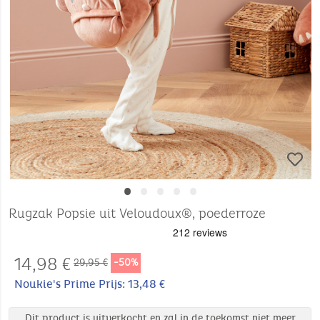
•
•
•
•
•
Rugzak Popsie uit Veloudoux®, poederroze
14,98
€
29,95 €
-50%
Noukie's Prime Prijs: 13,48 €
Dit product is uitverkocht en zal in de toekomst niet meer