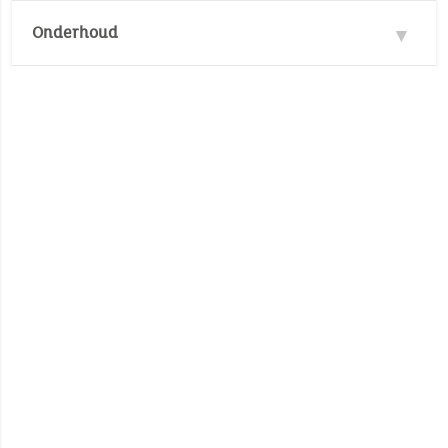
Materie : 100% Polyester
Onderhoud
Verstelbare schouderbandjes
Afmetingen: 24 cm x 28 cm
Wastemperatuur :
20°
20°
Geen bleken
Niet trommeldrogen
Geen stomerij