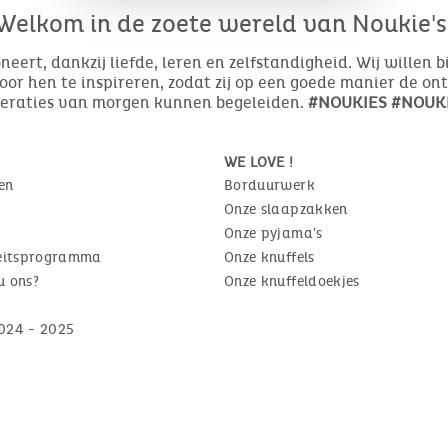
Welkom in de zoete wereld van Noukie's
eert, dankzij liefde, leren en zelfstandigheid. Wij willen 
or hen te inspireren, zodat zij op een goede manier de o
neraties van morgen kunnen begeleiden.
#NOUKIES #NOUKI
WE LOVE !
en
Borduurwerk
Onze slaapzakken
Onze pyjama's
teitsprogramma
Onze knuffels
u ons?
Onze knuffeldoekjes
024 - 2025