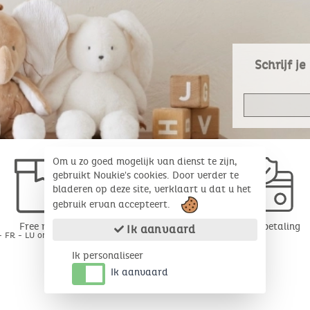
Schrijf j
Om u zo goed mogelijk van dienst te zijn,
gebruikt Noukie's cookies. Door verder te
bladeren op deze site, verklaart u dat u het
gebruik ervan accepteert.
Free return
Veilige betaling
Ik aanvaard
- FR - LU onder 30 dagen*
Ik personaliseer
Ik aanvaard