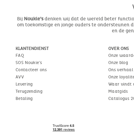
Bij
Noukie’s
denken wij dat de wereld beter function
om toekomstige en jonge ouders te ondersteunen do
en de ge
KLANTENDIENST
OVER ONS
FAQ
Onze waard
SOS Noukie's
Onze blog
Contacteer ons
Ons verhaal
AVV
Onze loyali
Levering
Waar vindt 
Terugzending
Maatgids
Betaling
Catalogus 2