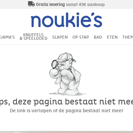
Gratis levering
vanaf 49€ aankoop
KNUFFELS
YJAMA'S
SLAPEN
OP STAP
BAD
ETEN
THEM
& SPEELGOED
s, deze pagina bestaat niet meer
De link is verlopen of de pagina bestaat niet meer