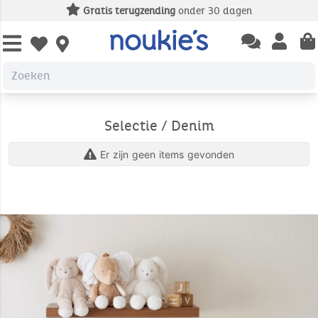
Gratis terugzending
onder 30 dagen
Open chatbas
Open us
Open wishlist
Selectie / Denim
Er zijn geen items gevonden