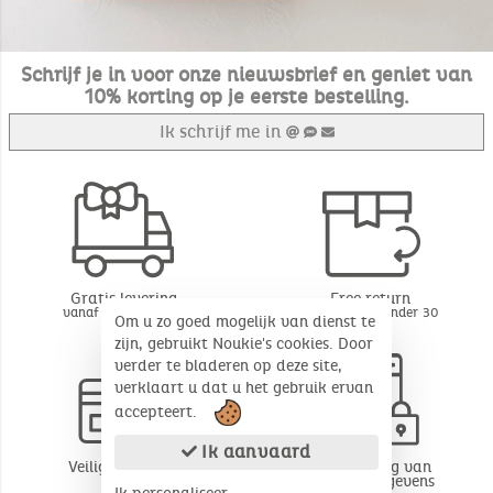
Schrijf je in voor onze nieuwsbrief en geniet van
10% korting op je eerste bestelling.
Ik schrijf me in
Gratis levering
Free return
vanaf 49€ aankoop
BE - FR - LU onder 30
Om u zo goed mogelijk van dienst te
dagen*
zijn, gebruikt Noukie's cookies. Door
verder te bladeren op deze site,
verklaart u dat u het gebruik ervan
accepteert.
Ik aanvaard
Veilige betaling
Bescherming van
persoonsgegevens