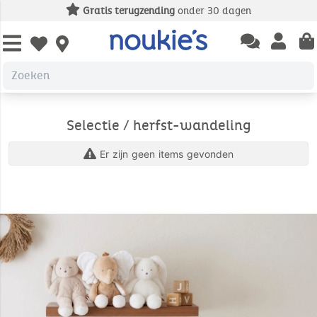
Gratis terugzending
onder 30 dagen
Open chatbas
Open us
Open wishlist
Selectie / herfst-wandeling
Er zijn geen items gevonden