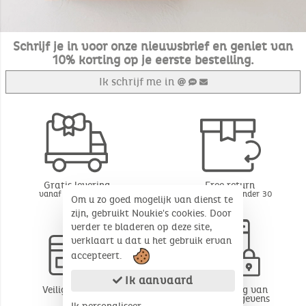
Schrijf je in voor onze nieuwsbrief en geniet van
10% korting op je eerste bestelling.
Ik schrijf me in
Gratis levering
Free return
vanaf 49€ aankoop
BE - FR - LU onder 30
Om u zo goed mogelijk van dienst te
dagen*
zijn, gebruikt Noukie's cookies. Door
verder te bladeren op deze site,
verklaart u dat u het gebruik ervan
accepteert.
Ik aanvaard
Veilige betaling
Bescherming van
persoonsgegevens