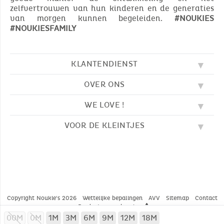
zelfvertrouwen van hun kinderen en de generaties
van morgen kunnen begeleiden.
#NOUKIES
#NOUKIESFAMILY
KLANTENDIENST
OVER ONS
FAQ
SOS NOUKIE'S
WE LOVE !
ONZE WAARDEN
CONTACTEER ONS
ONZE BLOG
AVV
VOOR DE KLEINTJES
BORDUURWERK
ONS VERHAAL
LEVERING
ONZE SLAAPZAKKEN
ONZE LOYALITEITSPROGRAMMA
TERUGZENDING
KLEURPLATEN
ONZE PYJAMA'S
WAAR VINDT U ONS?
BETALING
NOUKIE'S CHANNEL
ONZE KNUFFELS
MAATGIDS
ONZE FABELTJES
ONZE KNUFFELDOEKJES
CATALOGUS 2024 - 2025
Copyright Noukie's 2026
Wettelijke bepalingen
AVV
Sitemap
Contact
Productwaarschuwing
* VOORWAARDEN LOPENDE AANBIEDINGEN
00M
0M
1M
3M
6M
9M
12M
18M