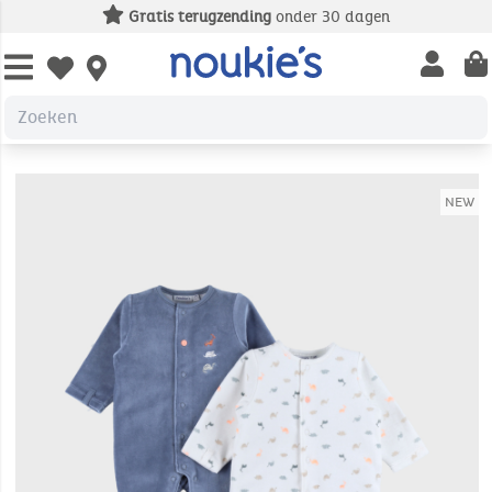
Gratis terugzending
onder 30 dagen
Open us
Open wishlist
NEW