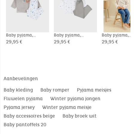
Baby pyjama,
Baby pyjama,
Baby pyjama,
bedrukt velours
bedrukte jersey
bedrukt velours
29,95 €
29,95 €
29,95 €
Aanbevelingen
Baby kleding
Baby romper
Pyjama meisjes
Fluwelen pyjama
Winter pyjama jongen
Pyjama jersey
Winter pyjama meisje
Baby accessoires beige
Baby broek wit
Baby pantoffels 20