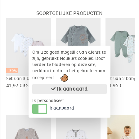
SOORTGELIJKE PRODUCTEN
Om u zo goed mogelijk van dienst te
zijn, gebruikt Noukie's cookies. Door
verder te bladeren op deze site,
verklaart u dat u het gebruik ervan
-30%
accepteert.
Set van 3 baby
Baby pyjama,
Set van 2 baby
pyjama’s, jersey
geborduurd velours
pyjama’s, velou
41,97 €
29,95 €
39,95 €
59,95 €
Ik aanvaard
Ik personaliseer
Ik aanvaard
COMPLEMENTAIRE PRODUCTEN