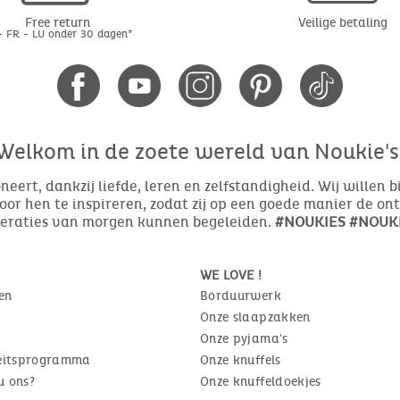
Free return
Veilige betaling
- FR - LU onder 30 dagen*
Welkom in de zoete wereld van Noukie's
eert, dankzij liefde, leren en zelfstandigheid. Wij willen 
or hen te inspireren, zodat zij op een goede manier de o
neraties van morgen kunnen begeleiden.
#NOUKIES #NOUKI
WE LOVE !
en
Borduurwerk
Onze slaapzakken
Onze pyjama's
teitsprogramma
Onze knuffels
u ons?
Onze knuffeldoekjes