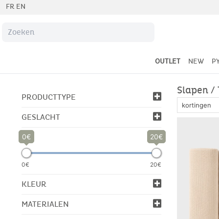
FR
EN
OUTLET
NEW
P
Slapen /
PRODUCTTYPE
GESLACHT
0
20
0€
20€
KLEUR
MATERIALEN