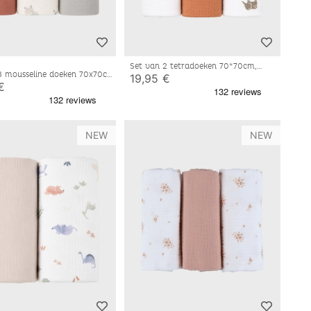
Set van 2 tetradoeken 70*70cm,
3 mousseline doeken 70x70cm
katoenen mousseline
19,95 €
 Orso & Lily
€
NEW
NEW