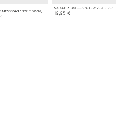
Set van 3 tetradoeken 70*70cm, bio
2 tetradoeken 100*100cm,
katoen
19,95 €
enen mousseline
€