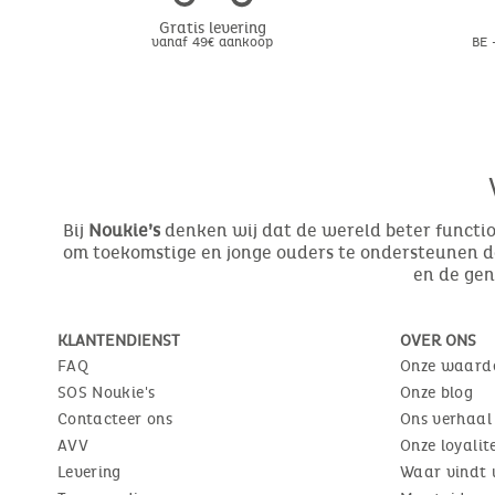
Gratis levering
vanaf 49€ aankoop
BE 
Bij
Noukie’s
denken wij dat de wereld beter function
om toekomstige en jonge ouders te ondersteunen do
en de ge
KLANTENDIENST
OVER ONS
FAQ
Onze waard
SOS Noukie's
Onze blog
Contacteer ons
Ons verhaal
AVV
Onze loyali
Levering
Waar vindt 