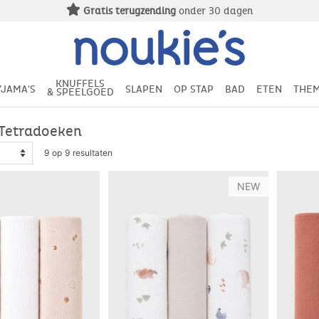
Gratis terugzending
onder 30 dagen
KNUFFELS
YJAMA'S
SLAPEN
OP STAP
BAD
ETEN
THEM
& SPEELGOED
 Tetradoeken
9 op 9 resultaten
NEW