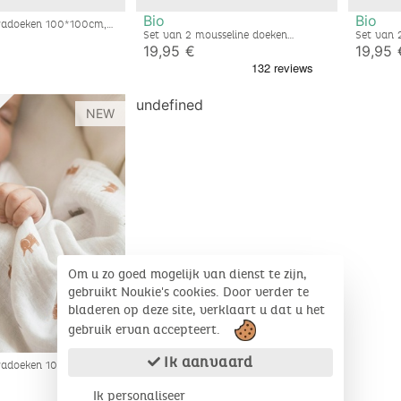
Bio
Bio
tradoeken 100*100cm,
 mousseline
Set van 2 mousseline doeken
Set van 
120x120cm – Fluffy, Orso & Lily
bio kato
19,95 €
19,95 
n
undefined
NEW
Om u zo goed mogelijk van dienst te zijn,
gebruikt Noukie's cookies. Door verder te
bladeren op deze site, verklaart u dat u het
gebruik ervan accepteert.
Ik aanvaard
tradoeken 100*100cm,
sseline
Ik personaliseer