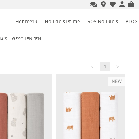
Het merk
Noukie's Prime
SOS Noukie's
BLOG
A'S
GESCHENKEN
<
1
>
NEW