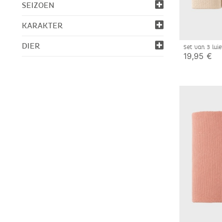
SEIZOEN
KARAKTER
DIER
Set van 3 lui
mousseline
19,95 €