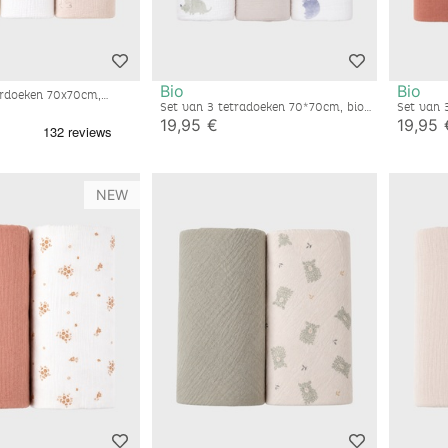
Bio
Bio
erdoeken 70x70cm,
Set van 3 tetradoeken 70*70cm, bio
Set van 
katoenen mousseline
– Fluffy,
19,95 €
19,95 
NEW