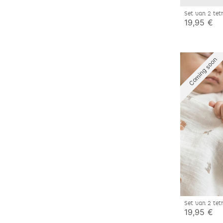
Set van 2 te
bio katoenen
19,95 €
Coming soo
Set van 2 te
katoenen mou
19,95 €