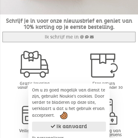
Schrijf je in voor onze nieuwsbrief en geniet van
10% korting op je eerste bestelling.
Ik schrijf me in
Gratis levering
Free return
vanaf 49€ aankoop
BE - FR - LU onder 30
Om u zo goed mogelijk van dienst te
dagen*
zijn, gebruikt Noukie's cookies. Door
verder te bladeren op deze site,
verklaart u dat u het gebruik ervan
accepteert.
Ik aanvaard
Veilige betaling
Bescherming van
persoonsgegevens