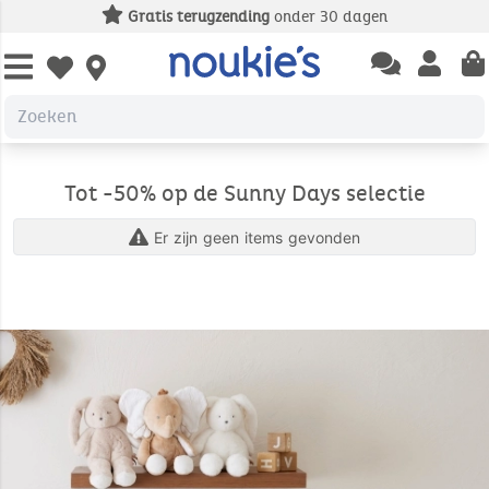
Gratis terugzending
onder 30 dagen
Open chatbas
Open us
Open wishlist
Tot -50% op de Sunny Days selectie
Er zijn geen items gevonden