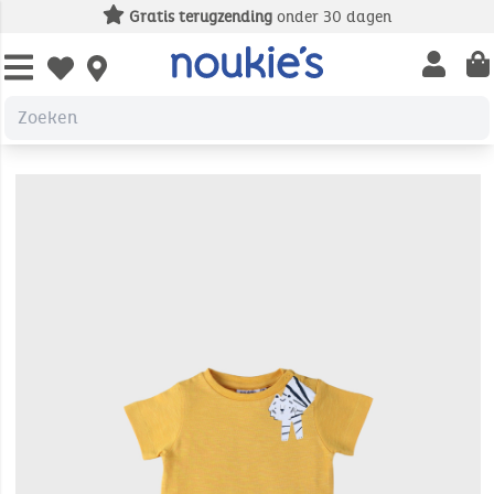
Gratis terugzending
onder 30 dagen
Open us
Open wishlist