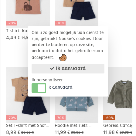
-70%
-70%
T-shirt, Katoen
Set T-shirt met Short,
Om u zo goed mogelijk van dienst te
Katoen
4,49 €
8,99 €
14,95 €
29,95 €
zijn, gebruikt Noukie's cookies. Door
verder te bladeren op deze site,
verklaart u dat u het gebruik ervan
accepteert.
COMPLEMENTAIRE PRODUCTEN
Ik aanvaard
Ik personaliseer
Ik aanvaard
-70%
-70%
-60%
Set T-shirt met Short,
Hoodie met riets,
Gebreid Cardiga
Katoen
Molton
Katoen
8,99 €
11,99 €
11,98 €
29,95 €
39,95 €
29,95 €