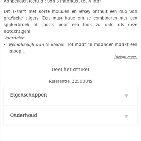
Aanbevolen leeftijd
: van 3 maanden tot 4 jaar
Dit T-shirt met korte mouwen en jersey onthult een duo van
grafische tijgers. Een must-have om te combineren met een
spijkerbroek of shorts voor een look zo wild als deze
katachtigen!
Voordelen
:
Gemakkelijk aan te kleden
: Tot maat 18 maanden maakt een
knoopj…
[Bekijk meer]
Deel het artikel
Referentie: Z2500012
Eigenschappen
Milieunorm :
Onderhoud
Oeko-Tex
Certificering milieu: Oeko-Tex
Wastemperatuur :
30°
30°
Aantal stuk(s): 1