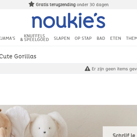
Gratis terugzending
onder 30 dagen
KNUFFELS
YJAMA'S
SLAPEN
OP STAP
BAD
ETEN
THEM
& SPEELGOED
Cute Gorillas
Er zijn geen items ge
Schrijf j