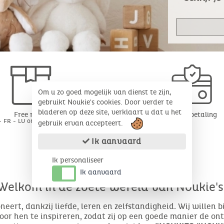
Om u zo goed mogelijk van dienst te zijn,
gebruikt Noukie's cookies. Door verder te
bladeren op deze site, verklaart u dat u het
Free return
Veilige betaling
- FR - LU onder 30 dagen*
gebruik ervan accepteert.
Ik aanvaard
Ik personaliseer
Ik aanvaard
Welkom in de zoete wereld van Noukie's
eert, dankzij liefde, leren en zelfstandigheid. Wij willen 
or hen te inspireren, zodat zij op een goede manier de o