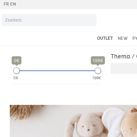
FR
EN
OUTLET
NEW
P
Thema / 
0
199
0€
199€