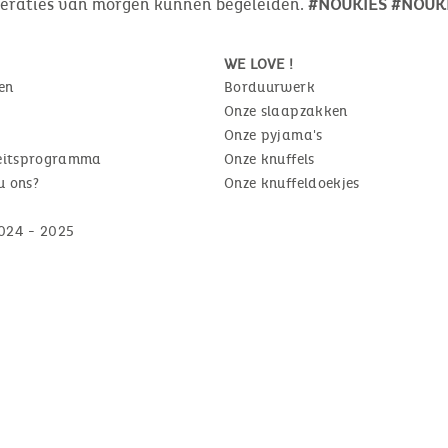
neraties van morgen kunnen begeleiden.
#NOUKIES #NOUKI
WE LOVE !
en
Borduurwerk
Onze slaapzakken
Onze pyjama's
teitsprogramma
Onze knuffels
u ons?
Onze knuffeldoekjes
024 - 2025