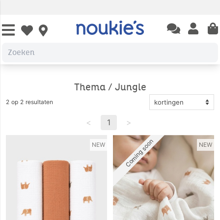
Open chatbas
Open us
Open wishlist
Thema / Jungle
2 op 2 resultaten
<
1
>
Coming soon
NEW
NEW