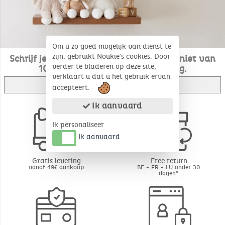
Om u zo goed mogelijk van dienst te
zijn, gebruikt Noukie's cookies. Door
Schrijf je in voor onze nieuwsbrief en geniet van
verder te bladeren op deze site,
10% korting op je eerste bestelling.
verklaart u dat u het gebruik ervan
Ik schrijf me in
accepteert.
Ik aanvaard
Ik personaliseer
Ik aanvaard
Gratis levering
Free return
vanaf 49€ aankoop
BE - FR - LU onder 30
dagen*