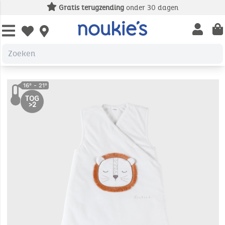
atis terugzending
onder 30 dagen
G
Open us
Open wishlist
TOG
>2