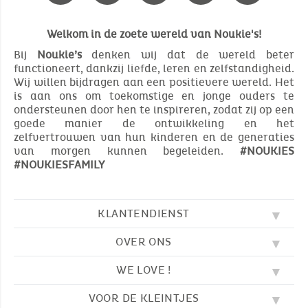
Welkom in de zoete wereld van Noukie's!
Bij
Noukie’s
denken wij dat de wereld beter
functioneert, dankzij liefde, leren en zelfstandigheid.
Wij willen bijdragen aan een positievere wereld. Het
is aan ons om toekomstige en jonge ouders te
ondersteunen door hen te inspireren, zodat zij op een
goede manier de ontwikkeling en het
zelfvertrouwen van hun kinderen en de generaties
van morgen kunnen begeleiden.
#NOUKIES
#NOUKIESFAMILY
KLANTENDIENST
OVER ONS
FAQ
SOS NOUKIE'S
WE LOVE !
ONZE WAARDEN
CONTACTEER ONS
ONZE BLOG
AVV
VOOR DE KLEINTJES
BORDUURWERK
ONS VERHAAL