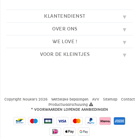
KLANTENDIENST
OVER ONS
FAQ
SOS NOUKIE'S
WE LOVE !
ONZE WAARDEN
CONTACTEER ONS
ONZE BLOG
AVV
VOOR DE KLEINTJES
BORDUURWERK
ONS VERHAAL
LEVERING
ONZE SLAAPZAKKEN
ONZE LOYALITEITSPROGRAMMA
TERUGZENDING
KLEURPLATEN
ONZE PYJAMA'S
WAAR VINDT U ONS?
BETALING
NOUKIE'S CHANNEL
ONZE KNUFFELS
MAATGIDS
ONZE FABELTJES
ONZE KNUFFELDOEKJES
CATALOGUS 2024 - 2025
Copyright Noukie's 2026
Wettelijke bepalingen
AVV
Sitemap
Contact
Productwaarschuwing
* VOORWAARDEN LOPENDE AANBIEDINGEN