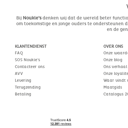
Bij
Noukie’s
denken wij dat de wereld beter function
om toekomstige en jonge ouders te ondersteunen do
en de ge
KLANTENDIENST
OVER ONS
FAQ
Onze waard
SOS Noukie's
Onze blog
Contacteer ons
Ons verhaal
AVV
Onze loyali
Levering
Waar vindt 
Terugzending
Maatgids
Betaling
Catalogus 2