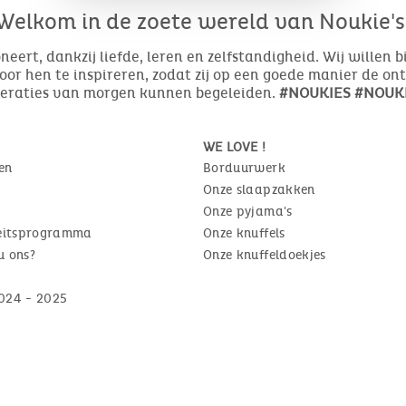
Welkom in de zoete wereld van Noukie's
eert, dankzij liefde, leren en zelfstandigheid. Wij willen 
or hen te inspireren, zodat zij op een goede manier de o
neraties van morgen kunnen begeleiden.
#NOUKIES #NOUKI
WE LOVE !
en
Borduurwerk
Onze slaapzakken
Onze pyjama's
teitsprogramma
Onze knuffels
u ons?
Onze knuffeldoekjes
024 - 2025