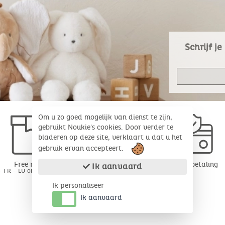
Schrijf j
Om u zo goed mogelijk van dienst te zijn,
gebruikt Noukie's cookies. Door verder te
bladeren op deze site, verklaart u dat u het
gebruik ervan accepteert.
Free return
Veilige betaling
Ik aanvaard
- FR - LU onder 30 dagen*
Ik personaliseer
Ik aanvaard