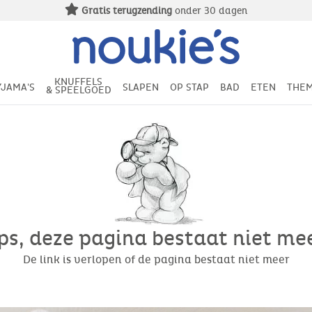
Gratis terugzending
onder 30 dagen
KNUFFELS
YJAMA'S
SLAPEN
OP STAP
BAD
ETEN
THEM
& SPEELGOED
s, deze pagina bestaat niet meer
De link is verlopen of de pagina bestaat niet meer