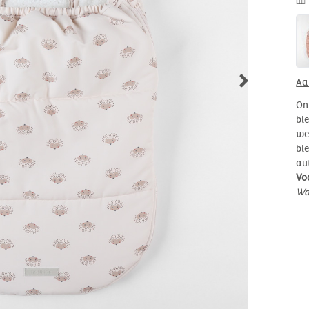
Aa
On
bi
we
bi
aut
Vo
Wa