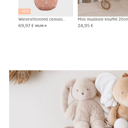
-30%
Waterafstotend canvas
Mini muzikale knuffel 20c
voetenzak
Snow
69,97 €
24,95 €
99,95 €