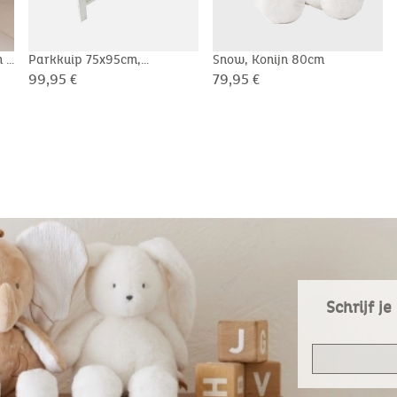
m -
Parkkuip 75x95cm,
Snow, Konijn 80cm
Veloudoux® - Bali & Moka
99,95 €
79,95 €
Schrijf j