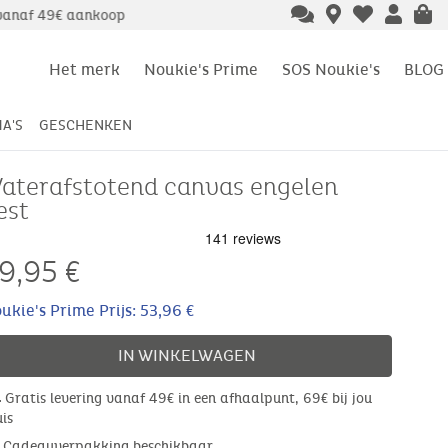
Het merk
Noukie's Prime
SOS Noukie's
BLOG
A'S
GESCHENKEN
aterafstotend canvas engelen
est
9,95
€
ukie's Prime Prijs: 53,96 €
IN WINKELWAGEN
Gratis levering vanaf 49€ in een afhaalpunt, 69€ bij jou
uis
Cadeauverpakking beschikbaar