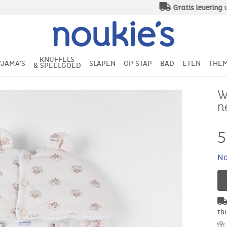
Gratis levering
vanaf 49€ aankoop
KNUFFELS
YJAMA'S
SLAPEN
OP STAP
BAD
ETEN
THEM
& SPEELGOED
W
n
5
No
th