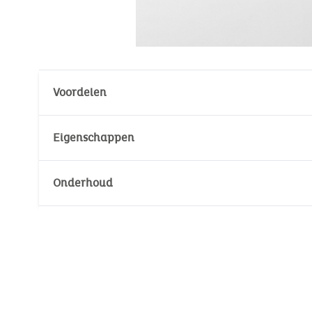
Voordelen
Waterafstotend
Eigenschappen
Materie : 100% Polyester
Onderhoud
Geschikt voor autostoelen groep 0, wiegjes 
Aanbevolen leeftijd: Van 0 tot 6 maanden
Wastemperatuur :
30°
30°
Geen bleken
Geen stomerij