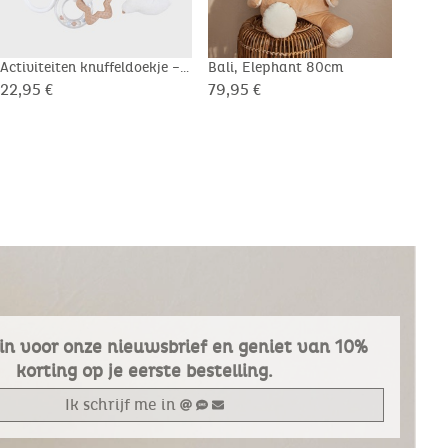
Activiteiten knuffeldoekje –
Bali, Elephant 80cm
Funn
Bali
spon
22,95 €
79,95 €
9,95
e in voor onze nieuwsbrief en geniet van 10%
korting op je eerste bestelling.
Ik schrijf me in