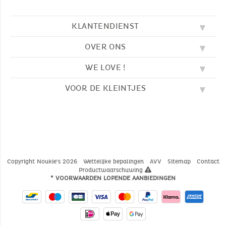
KLANTENDIENST
OVER ONS
FAQ
SOS NOUKIE'S
WE LOVE !
ONZE WAARDEN
CONTACTEER ONS
ONZE BLOG
AVV
VOOR DE KLEINTJES
BORDUURWERK
ONS VERHAAL
LEVERING
ONZE SLAAPZAKKEN
ONZE LOYALITEITSPROGRAMMA
TERUGZENDING
KLEURPLATEN
ONZE PYJAMA'S
WAAR VINDT U ONS?
BETALING
NOUKIE'S CHANNEL
ONZE KNUFFELS
MAATGIDS
ONZE FABELTJES
ONZE KNUFFELDOEKJES
CATALOGUS 2024 - 2025
Copyright Noukie's 2026
Wettelijke bepalingen
AVV
Sitemap
Contact
Productwaarschuwing
* VOORWAARDEN LOPENDE AANBIEDINGEN