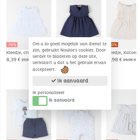
Om u zo goed mogelijk van dienst te
-70%
-70%
-60%
zijn, gebruikt Noukie's cookies. Door
Kleedje, crinckle
Wikkeltuniek,
Kleedje, Katoen
verder te bladeren op deze site,
Jersey
katoenen mousseline
Mousseline
8,39 €
7,49 €
11,98 €
27,95 €
24,95 €
29,95 €
verklaart u dat u het gebruik ervan
accepteert.
Ik aanvaard
COMPLEMENTAIRE PRODUCTEN
Ik personaliseer
Ik aanvaard