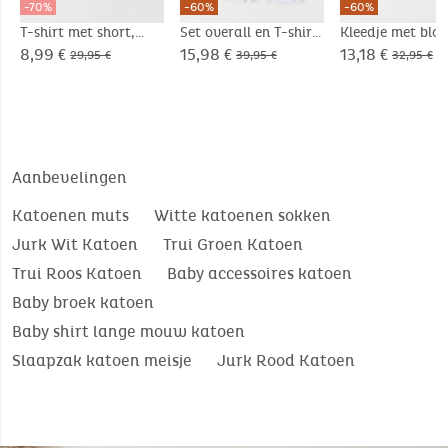
-70%
-60%
-60%
T-shirt met short,
Set overall en T-shirt,
Kleedje met blo
Katoen
Katoen
Katoenen voile
8,99 €
15,98 €
13,18 €
29,95 €
39,95 €
32,95 €
Aanbevelingen
Katoenen muts
Witte katoenen sokken
Jurk Wit Katoen
Trui Groen Katoen
Trui Roos Katoen
Baby accessoires katoen
Baby broek katoen
Baby shirt lange mouw katoen
Slaapzak katoen meisje
Jurk Rood Katoen