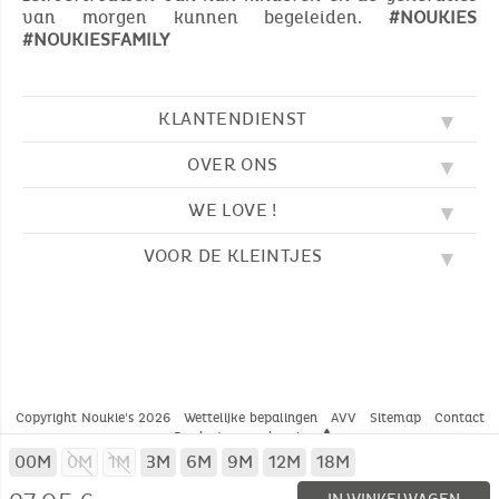
van morgen kunnen begeleiden.
#NOUKIES
#NOUKIESFAMILY
KLANTENDIENST
OVER ONS
FAQ
SOS NOUKIE'S
WE LOVE !
ONZE WAARDEN
CONTACTEER ONS
ONZE BLOG
AVV
VOOR DE KLEINTJES
BORDUURWERK
ONS VERHAAL
LEVERING
ONZE SLAAPZAKKEN
ONZE LOYALITEITSPROGRAMMA
TERUGZENDING
KLEURPLATEN
ONZE PYJAMA'S
WAAR VINDT U ONS?
BETALING
NOUKIE'S CHANNEL
ONZE KNUFFELS
MAATGIDS
ONZE FABELTJES
ONZE KNUFFELDOEKJES
CATALOGUS 2024 - 2025
Copyright Noukie's 2026
Wettelijke bepalingen
AVV
Sitemap
Contact
Productwaarschuwing
* VOORWAARDEN LOPENDE AANBIEDINGEN
00M
0M
1M
3M
6M
9M
12M
18M