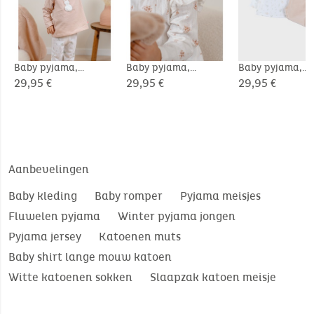
Baby pyjama,
Baby pyjama,
Baby pyjama,
fantasie katoen
fantasie katoen
bedrukt velours
29,95 €
29,95 €
29,95 €
Aanbevelingen
Baby kleding
Baby romper
Pyjama meisjes
Fluwelen pyjama
Winter pyjama jongen
Pyjama jersey
Katoenen muts
Baby shirt lange mouw katoen
Witte katoenen sokken
Slaapzak katoen meisje