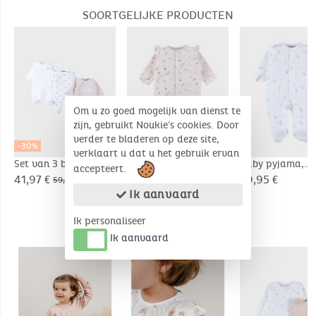
SOORTGELIJKE PRODUCTEN
Om u zo goed mogelijk van dienst te
zijn, gebruikt Noukie's cookies. Door
verder te bladeren op deze site,
-30%
verklaart u dat u het gebruik ervan
Set van 3 baby
Baby pyjama,
Baby pyjama,
accepteert.
pyjama’s, jersey
bedrukt velours
pointelle katoe
41,97 €
29,95 €
29,95 €
59,95 €
Ik aanvaard
Ik personaliseer
COMPLEMENTAIRE PRODUCTEN
Ik aanvaard