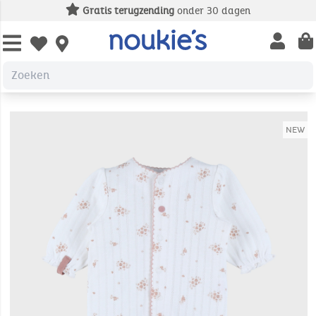
Gratis terugzending
onder 30 dagen
Open us
Open wishlist
NEW