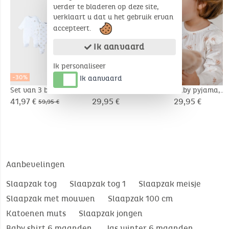
verder te bladeren op deze site,
verklaart u dat u het gebruik ervan
accepteert.
Ik aanvaard
Ik personaliseer
-30%
Ik aanvaard
Set van 3 baby
Baby pyjama,
Baby pyjama,
pyjama’s, jersey
fantasie katoen
fantasie katoen
41,97 €
29,95 €
29,95 €
59,95 €
Aanbevelingen
Slaapzak tog
Slaapzak tog 1
Slaapzak meisje
Slaapzak met mouwen
Slaapzak 100 cm
Katoenen muts
Slaapzak jongen
Baby shirt 6 maanden
Jas winter 6 maanden