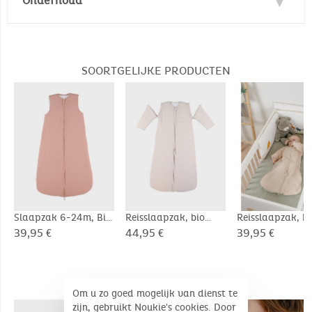
Onderhoud
Veiligheidsnorm :
EN16781 : 2018
Wastemperatuur :
30°
30°
Milieunorm :
Geen bleken
Oeko-Tex
SOORTGELIJKE PRODUCTEN
Aanbevolen leeftijd: 6 tot 24 maanden
Niet trommeldrogen
Geschikt voor kinderen tussen 65 en 95 cm
Geen stomerij
Certificering milieu: Oeko-Tex
Dimensions (Unfolded product): 100 cm
Tog: TOG < 1 (Zomer)
Slaapzak 6-24m, Bio
Reisslaapzak, bio
Reisslaapzak, bi
Mousseline
katoenen mousseline,
katoen, 1-6 ma
39,95 €
44,95 €
39,95 €
6-24 maanden
COMPLEMENTAIRE PRODUCTEN
Om u zo goed mogelijk van dienst te
zijn, gebruikt Noukie's cookies. Door