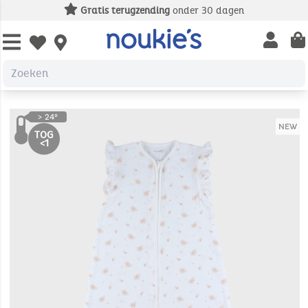
Gratis terugzending
onder 30 dagen
Open us
Open wishlist
NEW
TOG
<1