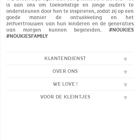
is aan ons om toekomstige en jonge ouders te
ondersteunen door hen te inspireren, zodat zij op een
goede manier de ontwikkeling en het
zelfvertrouwen van hun kinderen en de generaties
van morgen kunnen begeleiden.
#NOUKIES
#NOUKIESFAMILY
KLANTENDIENST
OVER ONS
FAQ
SOS NOUKIE'S
WE LOVE !
ONZE WAARDEN
CONTACTEER ONS
ONZE BLOG
AVV
VOOR DE KLEINTJES
BORDUURWERK
ONS VERHAAL
LEVERING
ONZE SLAAPZAKKEN
ONZE LOYALITEITSPROGRAMMA
TERUGZENDING
KLEURPLATEN
ONZE PYJAMA'S
WAAR VINDT U ONS?
BETALING
NOUKIE'S CHANNEL
ONZE KNUFFELS
MAATGIDS
ONZE FABELTJES
ONZE KNUFFELDOEKJES
CATALOGUS 2024 - 2025