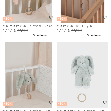
-30%
-30%
Mini muzikale knuffel 20cm - Rosie
Muzikale knuffel Fluffy in
Veloudoux® beige
17,47 €
17,47 €
24,95 €
24,95 €
-30%
-30%