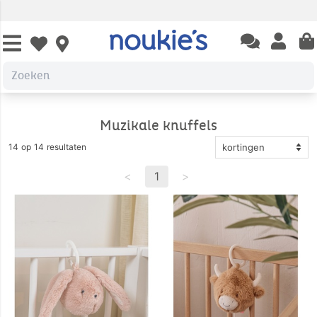
Open chatbas
Open us
Open wishlist
Muzikale knuffels
14 op 14 resultaten
<
1
>