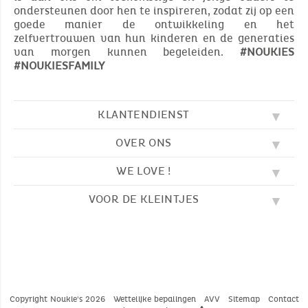
ondersteunen door hen te inspireren, zodat zij op een
goede manier de ontwikkeling en het
zelfvertrouwen van hun kinderen en de generaties
van morgen kunnen begeleiden.
#NOUKIES
#NOUKIESFAMILY
KLANTENDIENST
OVER ONS
FAQ
SOS NOUKIE'S
WE LOVE !
ONZE WAARDEN
CONTACTEER ONS
ONZE BLOG
AVV
VOOR DE KLEINTJES
BORDUURWERK
ONS VERHAAL
LEVERING
ONZE SLAAPZAKKEN
ONZE LOYALITEITSPROGRAMMA
TERUGZENDING
KLEURPLATEN
ONZE PYJAMA'S
WAAR VINDT U ONS?
BETALING
NOUKIE'S CHANNEL
ONZE KNUFFELS
MAATGIDS
ONZE FABELTJES
ONZE KNUFFELDOEKJES
CATALOGUS 2024 - 2025
Copyright Noukie's 2026
Wettelijke bepalingen
AVV
Sitemap
Contact