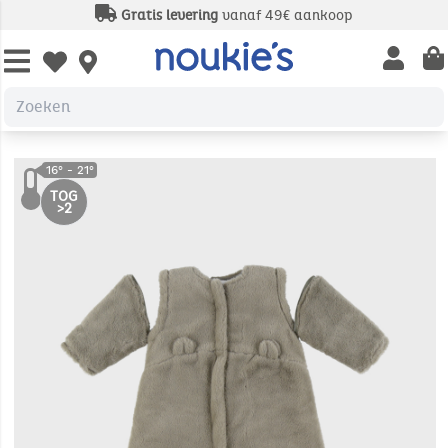
Gratis levering
vanaf 49€ aankoop
Open us
Open wishlist
TOG
>2