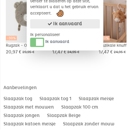
verder te bladeren op deze site,
verklaart u dat u het gebruik ervan
accepteert.
Ik aanvaard
Ik personaliseer
-30%
-30%
-30%
Ik aanvaard
Rugzak - Orso
Knuffel-dekentje
Muzikale knuffel
nomade 50x50cm -
Fluffy in Veloud
20,97 €
17,47 €
17,47 €
29,95 €
24,95 €
24,95 €
Orso
beige
Aanbevelingen
Slaapzak tog
Slaapzak tog 1
Slaapzak meisje
Slaapzak met mouwen
Slaapzak 100 cm
Slaapzak jongen
Slaapzak Beige
Slaapzak katoen meisje
Slaapzak zonder mouw