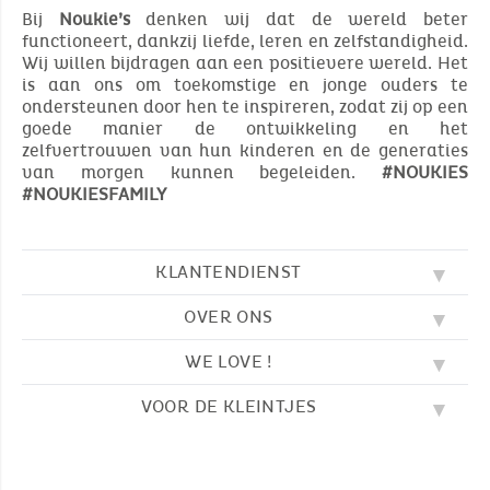
Bij
Noukie’s
denken wij dat de wereld beter
functioneert, dankzij liefde, leren en zelfstandigheid.
Wij willen bijdragen aan een positievere wereld. Het
is aan ons om toekomstige en jonge ouders te
ondersteunen door hen te inspireren, zodat zij op een
goede manier de ontwikkeling en het
zelfvertrouwen van hun kinderen en de generaties
van morgen kunnen begeleiden.
#NOUKIES
#NOUKIESFAMILY
KLANTENDIENST
OVER ONS
FAQ
SOS NOUKIE'S
WE LOVE !
ONZE WAARDEN
CONTACTEER ONS
ONZE BLOG
AVV
VOOR DE KLEINTJES
BORDUURWERK
ONS VERHAAL
LEVERING
ONZE SLAAPZAKKEN
ONZE LOYALITEITSPROGRAMMA
TERUGZENDING
KLEURPLATEN
ONZE PYJAMA'S
WAAR VINDT U ONS?
BETALING
NOUKIE'S CHANNEL
ONZE KNUFFELS