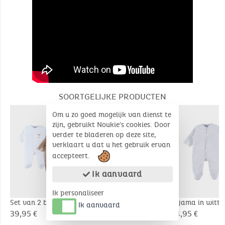
SOORTGELIJKE PRODUCTEN
Om u zo goed mogelijk van dienst te
zijn, gebruikt Noukie's cookies. Door
verder te bladeren op deze site,
verklaart u dat u het gebruik ervan
accepteert.
Ik aanvaard
Ik personaliseer
Set van 2 baby-
Pyjama in witte
Pyjama in witte
Ik aanvaard
pyjama's in zachte
jersey
jersey
39,95 €
24,95 €
24,95 €
velours