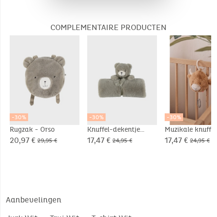
COMPLEMENTAIRE PRODUCTEN
-30%
-30%
-30%
Rugzak - Orso
Knuffel-dekentje
Muzikale knuffel
nomade 50x50cm -
Fluffy in Veloud
20,97 €
17,47 €
17,47 €
29,95 €
24,95 €
24,95 €
Orso
beige
Aanbevelingen