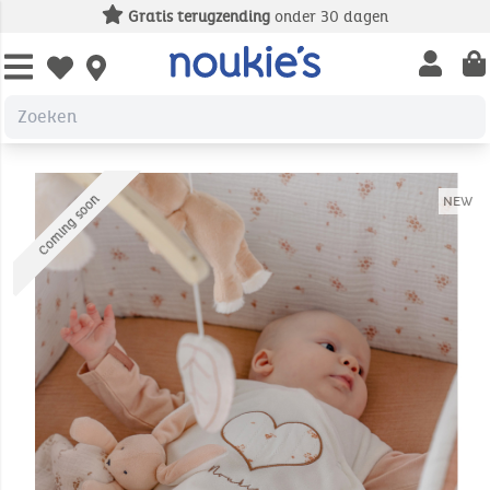
Gratis terugzending
onder 30 dagen
Open us
Open wishlist
Coming soon
NEW