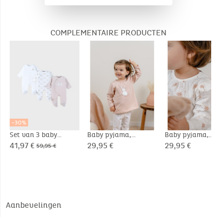
6-24 maanden
COMPLEMENTAIRE PRODUCTEN
-30%
Set van 3 baby
Baby pyjama,
Baby pyjama,
pyjama’s, jersey
fantasie katoen
fantasie katoen
41,97 €
29,95 €
29,95 €
59,95 €
Aanbevelingen