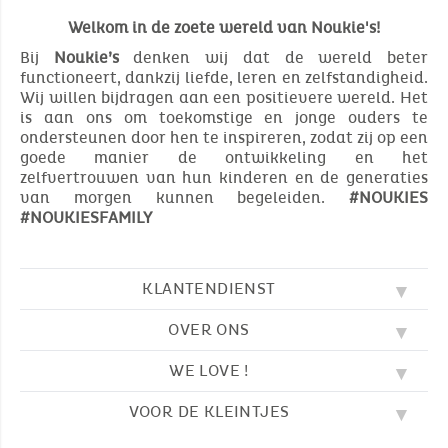
Welkom in de zoete wereld van Noukie's!
Bij
Noukie’s
denken wij dat de wereld beter
functioneert, dankzij liefde, leren en zelfstandigheid.
Wij willen bijdragen aan een positievere wereld. Het
is aan ons om toekomstige en jonge ouders te
ondersteunen door hen te inspireren, zodat zij op een
goede manier de ontwikkeling en het
zelfvertrouwen van hun kinderen en de generaties
van morgen kunnen begeleiden.
#NOUKIES
#NOUKIESFAMILY
KLANTENDIENST
OVER ONS
FAQ
SOS NOUKIE'S
WE LOVE !
ONZE WAARDEN
CONTACTEER ONS
ONZE BLOG
AVV
VOOR DE KLEINTJES
BORDUURWERK
ONS VERHAAL
LEVERING
ONZE SLAAPZAKKEN
ONZE LOYALITEITSPROGRAMMA