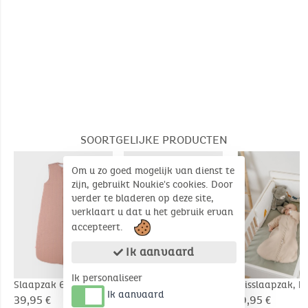
Dimensions (Unfolded product): 70 cm
Tog: TOG > 2 (Winter)
SOORTGELIJKE PRODUCTEN
Om u zo goed mogelijk van dienst te
zijn, gebruikt Noukie's cookies. Door
verder te bladeren op deze site,
verklaart u dat u het gebruik ervan
accepteert.
Ik aanvaard
Ik personaliseer
Slaapzak 6-24m, Bio
Reisslaapzak, bio
Reisslaapzak, bi
Ik aanvaard
Mousseline
katoenen mousseline,
katoen, 1-6 ma
39,95 €
44,95 €
39,95 €