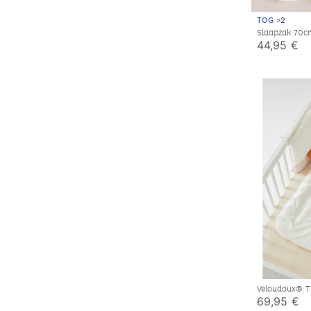
TOG >2
Slaapzak 70c
44,95 €
Veloudoux® Ti
bedomrander,
69,95 €