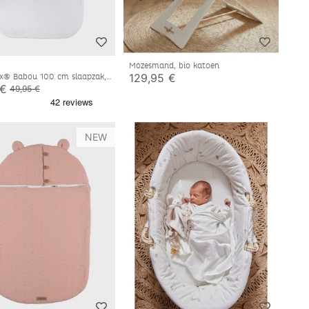
Mozesmand, bio katoen
129,95 €
x® Babou 100 cm slaapzak,
tgrijs
 €
49,95 €
NEW