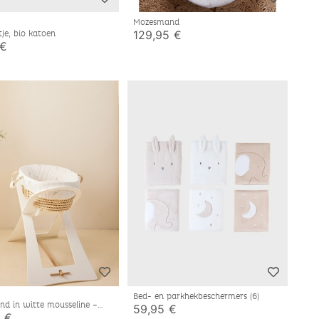
Mozesmand
129,95 €
tje, bio katoen
 €
Bed- en parkhekbeschermers (6)
d in witte mousseline –
59,95 €
 €