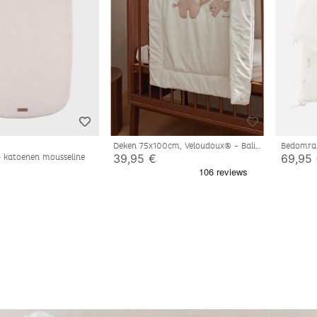
Deken 75x100cm, Veloudoux® - Bali
Bedomran
en Moka
Veloudo
39,95 €
69,95
o katoenen mousseline