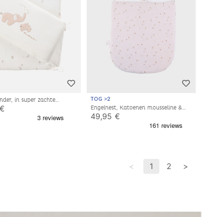
TOG >2
der, in super zachte
ux®
 €
Engelnest, Katoenen mousseline &
Sherpa
49,95 €
<
1
2
>