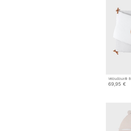
Veloudoux® B
bedomrander, 
69,95 €