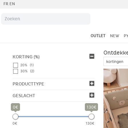
FR
EN
OUTLET
NEW
P
Ontdekke
KORTING (%)
20%
(1)
30%
(2)
PRODUCTTYPE
GESLACHT
0
130
0€
130€