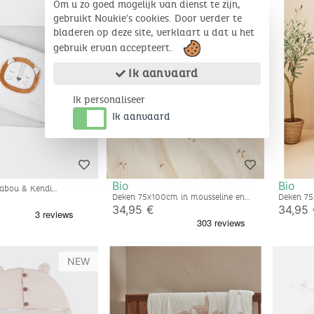
Om u zo goed mogelijk van dienst te zijn,
gebruikt Noukie's cookies. Door verder te
bladeren op deze site, verklaart u dat u het
gebruik ervan accepteert.
Ik aanvaard
Ik personaliseer
Ik aanvaard
Bio
Bio
abou & Kendi
ecru/lichtgrijs
Deken 75x100cm in mousseline en
Deken 75
sherpa écru
sherpa k
34,95 €
34,95
NEW