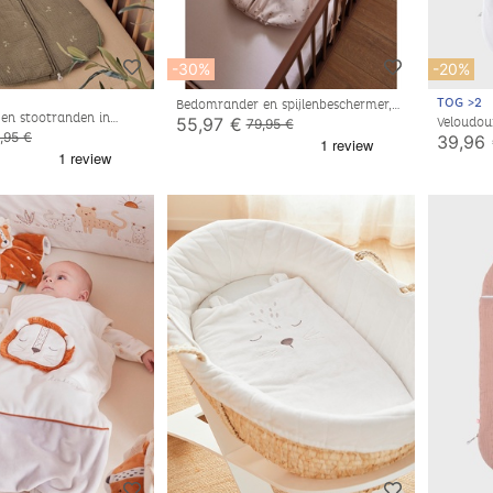
-30%
-20%
TOG >2
Bedomrander en spijlenbeschermer,
en stootranden in
mousseline de coton
55,97 €
Veloudou
79,95 €
mousseline
ecru/lich
,95 €
39,96