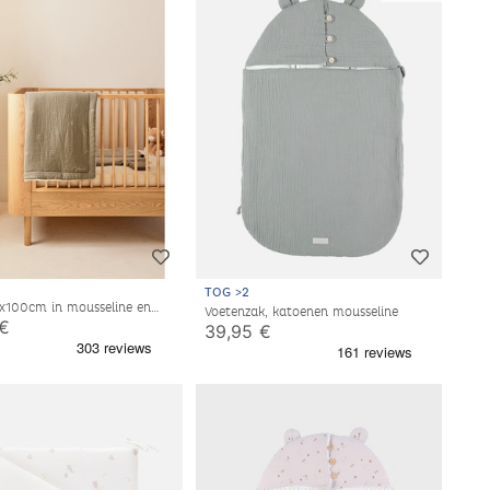
TOG >2
x100cm in mousseline en
Voetenzak, katoenen mousseline
aki
 €
39,95 €