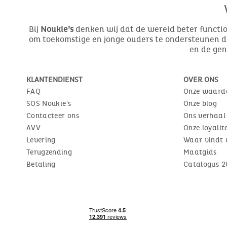
Bij
Noukie’s
denken wij dat de wereld beter function
om toekomstige en jonge ouders te ondersteunen do
en de ge
KLANTENDIENST
OVER ONS
FAQ
Onze waard
SOS Noukie's
Onze blog
Contacteer ons
Ons verhaal
AVV
Onze loyali
Levering
Waar vindt 
Terugzending
Maatgids
Betaling
Catalogus 2