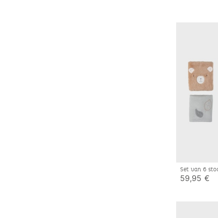
Set van 6 st
en park
59,95 €