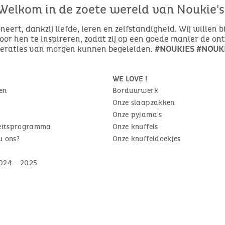
Welkom in de zoete wereld van Noukie's
eert, dankzij liefde, leren en zelfstandigheid. Wij willen 
or hen te inspireren, zodat zij op een goede manier de o
neraties van morgen kunnen begeleiden.
#NOUKIES #NOUKI
WE LOVE !
en
Borduurwerk
Onze slaapzakken
Onze pyjama's
teitsprogramma
Onze knuffels
u ons?
Onze knuffeldoekjes
024 - 2025