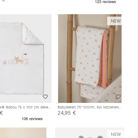
NEW
x® Babou 75 x 100 cm deken,
Babydeken 75*100cm, bio katoenen
mousseline
 €
24,95 €
NEW