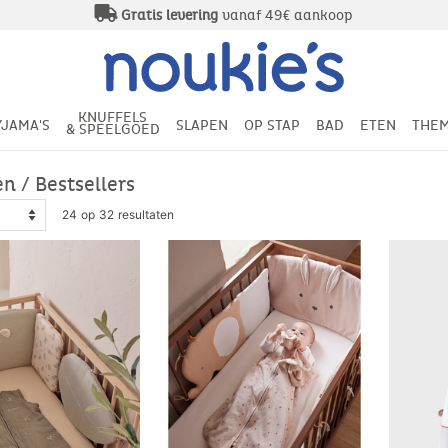
Gratis levering
vanaf 49€ aankoop
KNUFFELS
YJAMA'S
SLAPEN
OP STAP
BAD
ETEN
THEM
& SPEELGOED
n / Bestsellers
24 op 32 resultaten