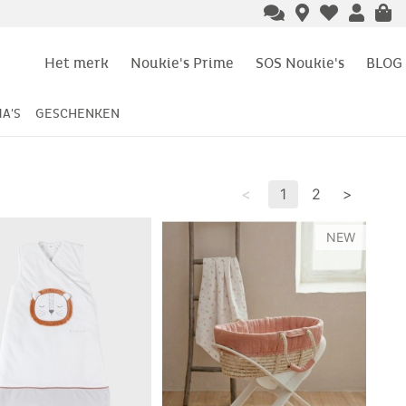
Het merk
Noukie's Prime
SOS Noukie's
BLOG
A'S
GESCHENKEN
<
1
2
>
NEW