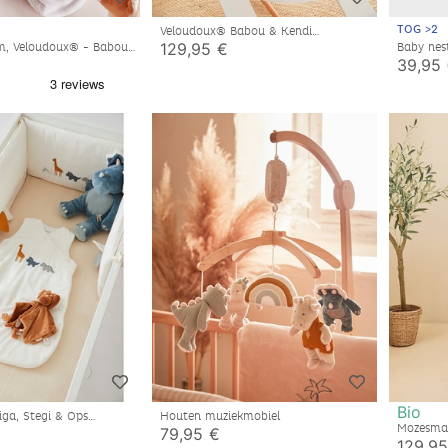
TOG >2
Veloudoux® Babou & Kendi
draagmand, ecru
129,95 €
m, Veloudoux® - Babou
Baby nes
39,95
Bio
ga, Stegi & Ops
Houten muziekmobiel
 ecru
Mozesman
79,95 €
Orso
129,95