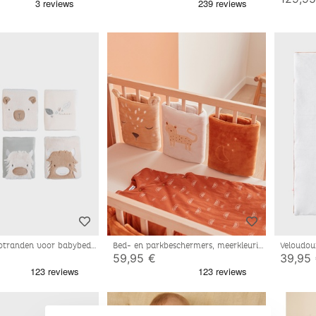
ootranden voor babybed
Bed- en parkbeschermers, meerkleurig
Veloudou
ecru
59,95 €
39,95