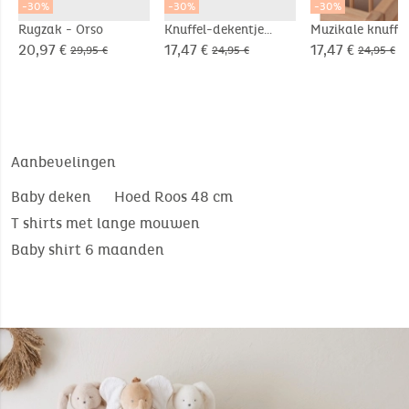
-30%
-30%
-30%
Rugzak - Orso
Knuffel-dekentje
Muzikale knuffel
nomade 50x50cm -
Fluffy in Veloud
20,97 €
17,47 €
17,47 €
29,95 €
24,95 €
24,95 €
Orso
beige
Aanbevelingen
Baby deken
Hoed Roos 48 cm
T shirts met lange mouwen
Baby shirt 6 maanden