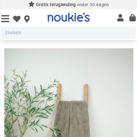
Gratis terugzending
onder 30 dagen
Open us
Open wishlist