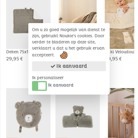
Om u zo goed mogelijk van dienst te
zijn, gebruikt Noukie's cookies. Door
verder te bladeren op deze site,
verklaart u dat u het gebruik ervan
Deken 75x100 cm
Deken 100x140cm in
Kaki Veloudoux
accepteert.
mousseline en sherpa
deken 100x140c
29,95 €
49,95 €
49,95 €
kaki
Fluffy
Ik aanvaard
Ik personaliseer
COMPLEMENTAIRE PRODUCTEN
Ik aanvaard