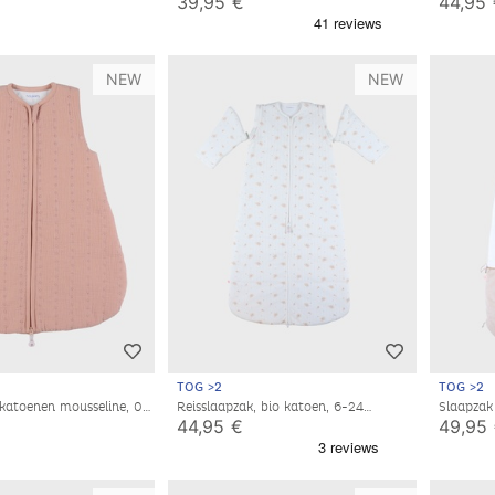
39,95 €
44,95
NEW
NEW
TOG >2
TOG >2
 katoenen mousseline, 0-
Reisslaapzak, bio katoen, 6-24
Slaapzak
maanden
Snow
44,95 €
49,95