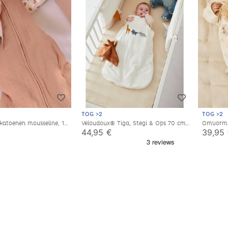
TOG >2
TOG >2
 katoenen mousseline, 1-6
Veloudoux® Tiga, Stegi & Ops 70 cm
Omvormb
slaapzak, ecru
44,95 €
39,95