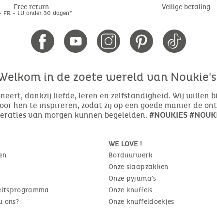
Free return
Veilige betaling
- FR - LU onder 30 dagen*
Welkom in de zoete wereld van Noukie's
eert, dankzij liefde, leren en zelfstandigheid. Wij willen 
or hen te inspireren, zodat zij op een goede manier de o
neraties van morgen kunnen begeleiden.
#NOUKIES #NOUKI
WE LOVE !
en
Borduurwerk
Onze slaapzakken
Onze pyjama's
teitsprogramma
Onze knuffels
u ons?
Onze knuffeldoekjes