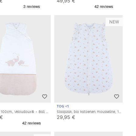
 €
49,95 €
NEW
TOG <1
 100cm, Veloudoux® - Bali &
Slaapzak, bio katoenen mousseline, 1-6
maanden
 €
29,95 €