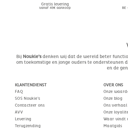
Gratis levering
vanaf 49€ aankoop
BE 
Bij
Noukie’s
denken wij dat de wereld beter function
om toekomstige en jonge ouders te ondersteunen do
en de ge
KLANTENDIENST
OVER ONS
FAQ
Onze waard
SOS Noukie's
Onze blog
Contacteer ons
Ons verhaal
AVV
Onze loyali
Levering
Waar vindt 
Terugzending
Maatgids