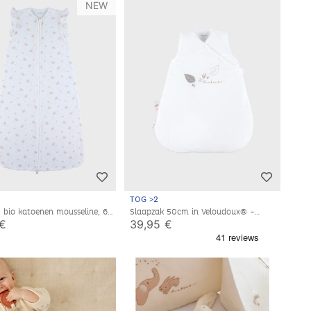
NEW
TOG >2
, bio katoenen mousseline, 6-
Slaapzak 50cm in Veloudoux® –
nden
Fluffy, Orso & Lily
 €
39,95 €