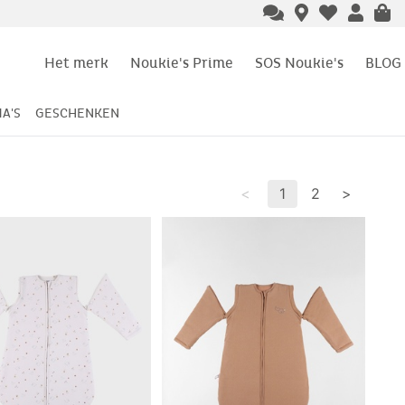
Het merk
Noukie's Prime
SOS Noukie's
BLOG
A'S
GESCHENKEN
<
1
2
>