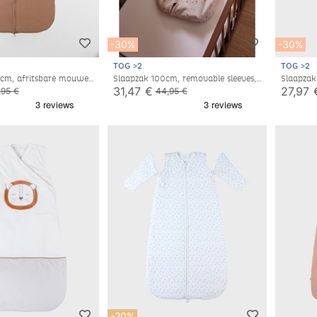
-30%
-30%
TOG >2
TOG >2
 cm, afritsbare mouwen,
Slaapzak 100cm, removable sleeves,
Slaapzak
ey
jersey
sleeves, 
31,47 €
27,97 
,95 €
44,95 €
-20%