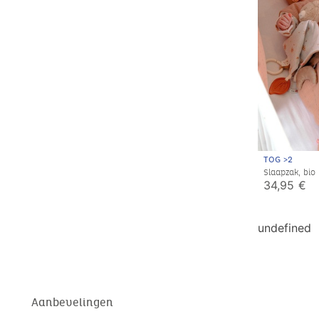
TOG >2
Slaapzak, bio
maanden
34,95 €
undefined
Aanbevelingen