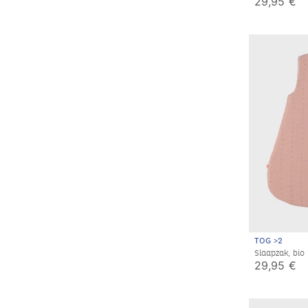
29,95 €
TOG >2
Slaapzak, bio
3 maanden
29,95 €