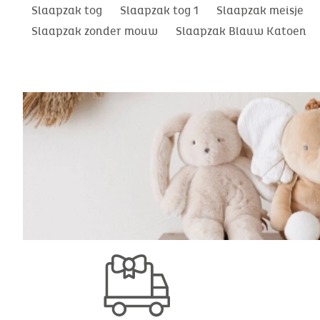
Slaapzak tog
Slaapzak tog 1
Slaapzak meisje
Slaapzak zonder mouw
Slaapzak Blauw Katoen