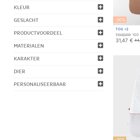
KLEUR
-30%
GESLACHT
TOG >2
PRODUCTVOORDEEL
Slaapzak 100
Pointelle jers
31,47 €
44
MATERIALEN
KARAKTER
DIER
PERSONALISEERBAAR
-20%