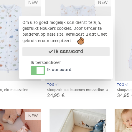
NEW
NEW
Om u zo goed mogelijk van dienst te zijn,
gebruikt Noukie's cookies. Door verder te
bladeren op deze site, verklaart u dat u het
gebruik ervan accepteert.
Ik aanvaard
Ik personaliseer
Ik aanvaard
TOG <1
TOG <1
m, Bio mousseline
Slaapzak, bio katoenen mousseline, 0-
Slaapzak
3 maanden
24 maa
24,95 €
34,95
NEW