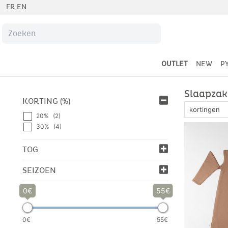
FR
EN
OUTLET
NEW
P
Slaapza
KORTING (%)
20%
(2)
30%
(4)
TOG
SEIZOEN
0
55
0€
55€