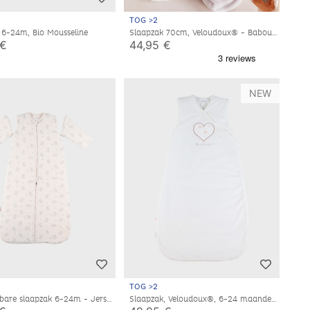
TOG >2
 6-24m, Bio Mousseline
Slaapzak 70cm, Veloudoux® - Babou
 €
44,95 €
NEW
TOG >2
are slaapzak 6-24m - Jersey
Slaapzak, Veloudoux®, 6-24 maanden