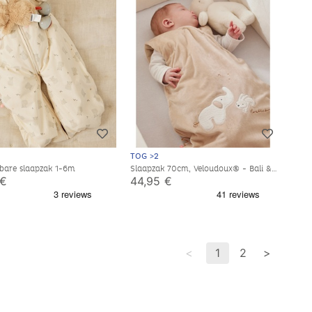
TOG >2
are slaapzak 1-6m
Slaapzak 70cm, Veloudoux® - Bali &
Snow
 €
44,95 €
<
1
2
>