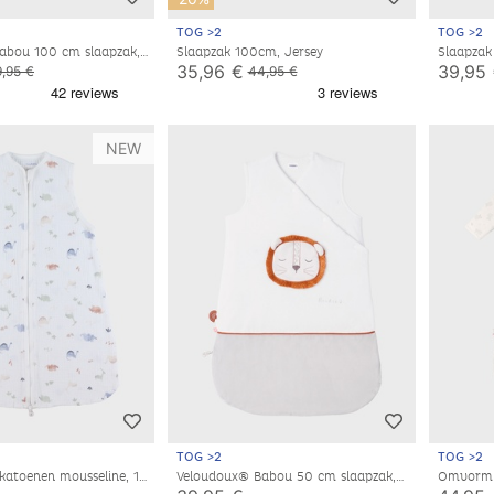
TOG >2
TOG >2
abou 100 cm slaapzak,
Slaapzak 100cm, Jersey
Slaapzak
s
35,96 €
39,95
,95 €
44,95 €
NEW
TOG >2
TOG >2
 katoenen mousseline, 1-6
Veloudoux® Babou 50 cm slaapzak,
Omvormb
ecru/lichtgrijs