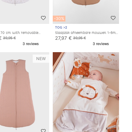
-30%
TOG >2
 70 cm with removable
Slaapzak afneembare mouwen 1-6m -
jersey
Pointelle jersey
€
27,97 €
39,95 €
39,95 €
NEW