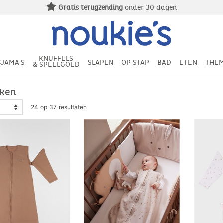
Gratis levering
vanaf 49€ aankoop
KNUFFELS
YJAMA'S
SLAPEN
OP STAP
BAD
ETEN
THEM
& SPEELGOED
kken
24 op 37 resultaten