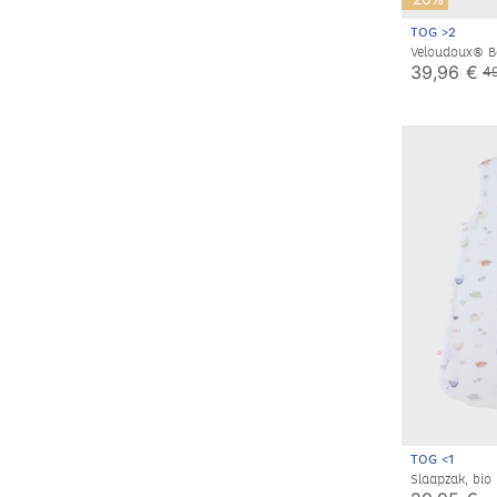
TOG >2
Veloudoux® B
ecru/lichtgrij
39,96 €
49
TOG <1
Slaapzak, bio
maanden