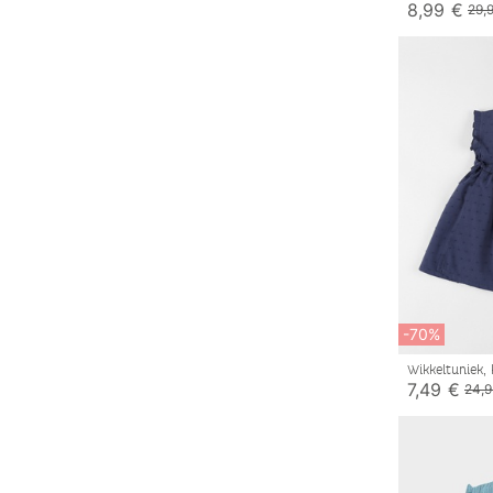
8,99 €
29,
-70%
Wikkeltuniek,
7,49 €
24,9