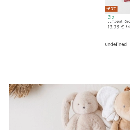
-60%
Bio
Jumpsuit, Ge
13,98 €
34
undefined