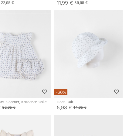
11,99 €
22,95 €
39,95 €
-60%
met bloomer, Katoenen voile
Hoed, wit
€
5,98 €
32,95 €
14,95 €