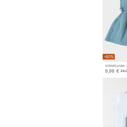
-60%
Wikkeltuniek,
9,98 €
24,