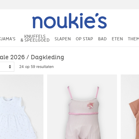
KNUFFELS
YJAMA'S
SLAPEN
OP STAP
BAD
ETEN
THEM
& SPEELGOED
Sale 2026 / Dagkleding
24 op 59 resultaten