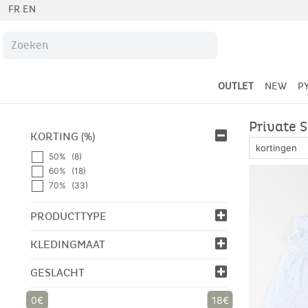
FR
EN
OUTLET
NEW
P
Private 
KORTING (%)
50%
(8)
60%
(18)
70%
(33)
PRODUCTTYPE
KLEDINGMAAT
GESLACHT
0
18