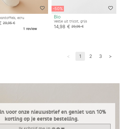
-50%
Bio
pantoffels, ecru
Vestje uit tricot, grijs
€
29,95 €
14,98 €
29,95 €
<
1
2
3
>
e in voor onze nieuwsbrief en geniet van 10%
korting op je eerste bestelling.
Ik schrijf me in