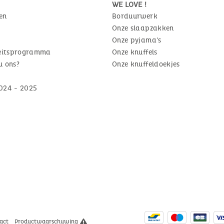
WE LOVE !
en
Borduurwerk
Onze slaapzakken
Onze pyjama's
teitsprogramma
Onze knuffels
u ons?
Onze knuffeldoekjes
024 - 2025
act
Productwaarschuwing