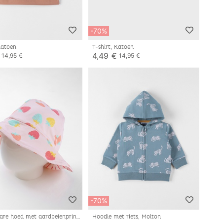
-70%
 Katoen
T-shirt, Katoen
4,49 €
14,95 €
14,95 €
-70%
re hoed met aardbeienprint,
Hoodie met riets, Molton