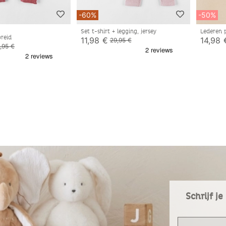
-60%
-50%
Set t-shirt + legging, jersey
Lederen 
breid
11,98 €
14,98 
29,95 €
,95 €
Schrijf j