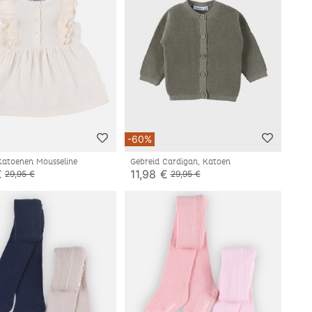
-60%
 Katoenen Mousseline
Gebreid Cardigan, Katoen
€
11,98 €
29,95 €
29,95 €