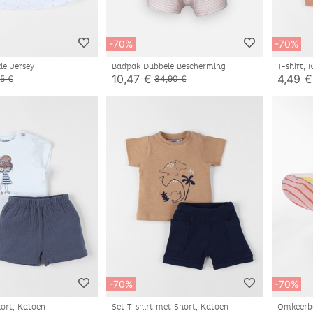
-70%
-70%
kle Jersey
Badpak Dubbele Bescherming
T-shirt,
10,47 €
4,49 €
95 €
34,90 €
-70%
-70%
hort, Katoen
Set T-shirt met Short, Katoen
Omkeerba