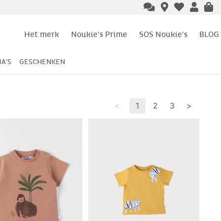
Het merk
Noukie's Prime
SOS Noukie's
BLOG
A'S
GESCHENKEN
<
1
2
3
>