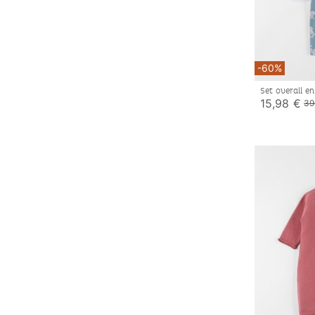
-60%
Set overall e
15,98 €
39