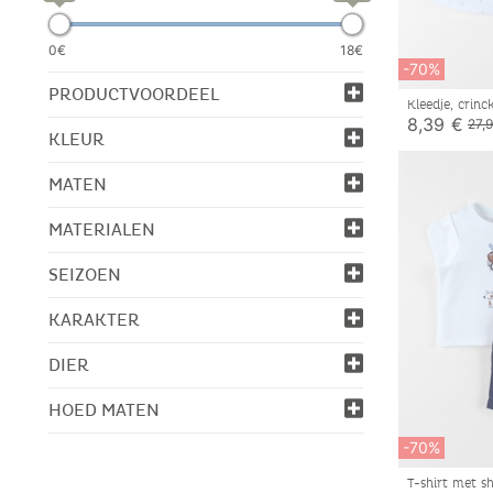
0€
18€
-70%
PRODUCTVOORDEEL
Kleedje, crinc
8,39 €
27,
KLEUR
MATEN
MATERIALEN
SEIZOEN
KARAKTER
DIER
HOED MATEN
-70%
T-shirt met s