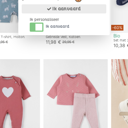
Ik aanvaard
Ik personaliseer
Ik aanvaard
-60%
-60%
Bio
n T-shirt, Molton
Gebreide Vest, Katoen
Set met 
11,98 €
,95 €
29,95 €
beige/d
10,38 