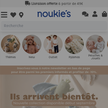
Livraison offerte
à partir de 49€
Open chatbas
Open us
Open wishlist
Peluches &
Thèmes
New
Outlet
Pyjamas
Jouets