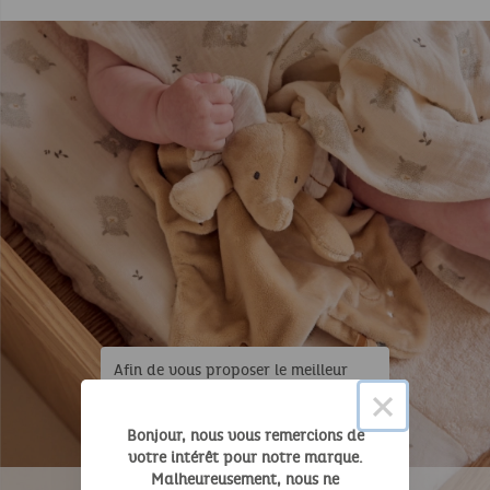
Afin de vous proposer le meilleur
×
service possible, Noukie's utilise des
cookies. En continuant à naviguer
sur ce site, vous déclarez accepter
Bonjour, nous vous remercions de
votre intérêt pour notre marque.
leur utilisation.
Malheureusement, nous ne