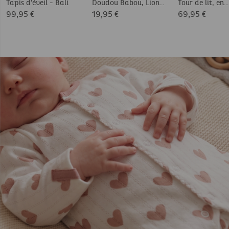
Tapis d'éveil - Bali
Doudou Babou, Lion
Tour de lit, en
Veloudoux®
99,95 €
19,95 €
69,95 €