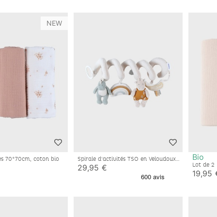
NEW
Bio
es 70*70cm, coton bio
Spirale d'activités TSO en Veloudoux®,
beige
Lot de 2
29,95 €
mousseli
19,95 