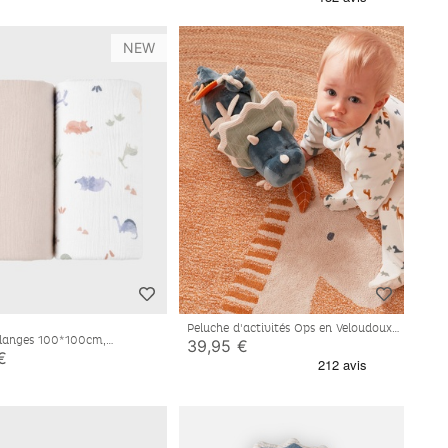
NEW
Peluche d'activités Ops en Veloudoux®
 langes 100*100cm,
et mousseline de coton BIO, bleu
39,95 €
ne de coton bio
€