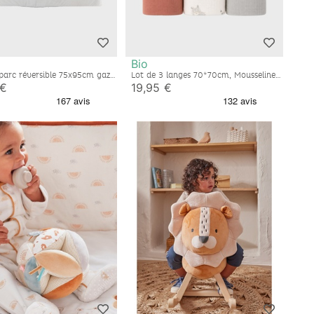
Bio
 parc réversible 75x95cm gaze
Lot de 3 langes 70*70cm, Mousseline
 bio - Fluffy
de coton bio
 €
19,95 €