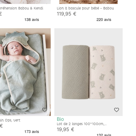
 préhension Babou & Kendi
Lion à bascule pour bébé - Babou
€
119,95 €
Bio
ain Ops, vert
Lot de 2 langes 100*100cm,
 €
Mousseline de coton bio
19,95 €