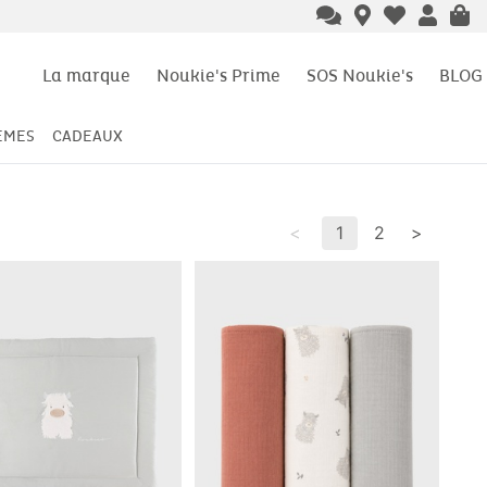
La marque
Noukie's Prime
SOS Noukie's
BLOG
ÈMES
CADEAUX
<
1
2
>