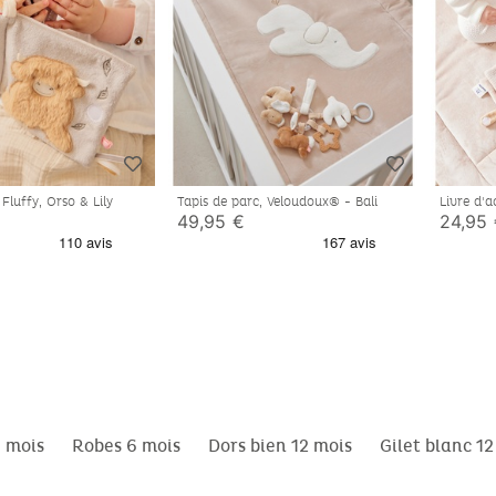
- Fluffy, Orso & Lily
Tapis de parc, Veloudoux® - Bali
Livre d'a
Snow
49,95 €
24,95
 mois
Robes 6 mois
Dors bien 12 mois
Gilet blanc 12