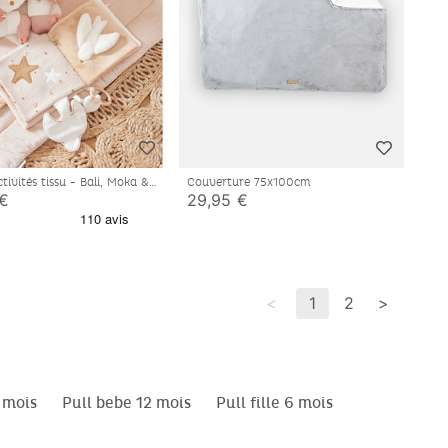
ctivités tissu - Bali, Moka &
Couverture 75x100cm
 €
29,95 €
<
1
2
>
 mois
Pull bebe 12 mois
Pull fille 6 mois