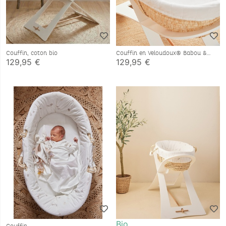
Couffin, coton bio
Couffin en Veloudoux® Babou &
Kendi, écru
129,95 €
129,95 €
Bio