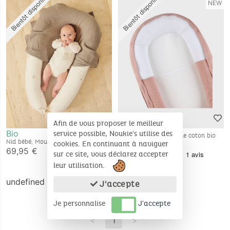
Bientôt disponible
Bientôt disponible
NEW
Afin de vous proposer le meilleur
Bio
service possible, Noukie's utilise des
Nid bébé, mousseline de coton bio
Nid bébé, Mousseline de coton bio
cookies. En continuant à naviguer
69,95 €
69,95 €
sur ce site, vous déclarez accepter
leur utilisation.
undefined
J'accepte
Je personnalise
J'accepte
<
1
>