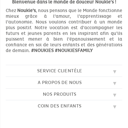
Bienvenue dans le monde de douceur Noukie's !
Chez
Noukie’s
, nous pensons que le Monde fonctionne
mieux grâce à l’amour, l’apprentissage et
l’autonomie. Nous voulons contribuer à un monde
plus positif. Notre vocation est d’accompagner les
futurs et jeunes parents en les inspirant afin qu’ils
puissent mener à bien l’épanouissement et la
confiance en soi de leurs enfants et des générations
de demain.
#NOUKIES
#NOUKIESFAMILY
SERVICE CLIENTÈLE
A PROPOS DE NOUS
QUESTIONS FRÉQUENTES (FAQ)
SOS NOUKIE'S
NOS PRODUITS
NOS VALEURS
CONTACTEZ-NOUS
NOTRE BLOG
CGV
COIN DES ENFANTS
BRODERIE
NOTRE HISTOIRE
LIVRAISON
NOS GIGOTEUSES
NOTRE PROGRAMME DE FIDÉLITÉ
RETOUR
DESSINS À COLORIER
NOS PYJAMAS
TROUVER UNE BOUTIQUE
PAIEMENT
NOUKIE'S CHANNEL
NOS PELUCHES