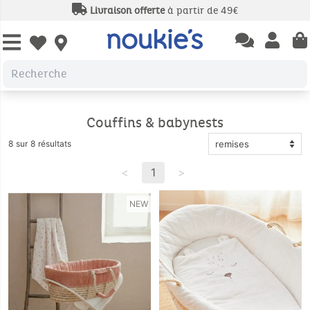
Livraison offerte
à partir de 49€
Open chatbas
Open us
Open wishlist
Couffins & babynests
8 sur 8 résultats
<
1
>
NEW