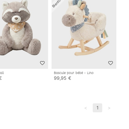
all
Bascule pour bébé - Lino
€
99,95 €
<
1
>