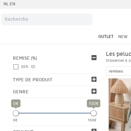
NL
EN
OUTLET
NEW
Les peluc
REMISE (%)
Draisiennes & p
30%
(2)
TYPE DE PRODUIT
GENRE
0
100
0€
100€