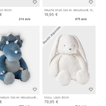
Lion 80cm
Peluche small Ops en Veloudoux®, bleu
 €
19,95 €
Bientôt disponible
medium Ops en Veloudoux®,
Snow, Lapin 80cm
 €
79,95 €