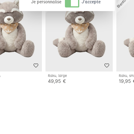
Je personnalise
J'accepte
m
Raku, large
Raku, sm
49,95 €
19,95 