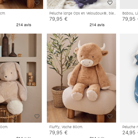
80cm
Peluche large Ops en Veloudoux®, bleu
Babou, 
79,95 €
79,95
 80cm
Fluffy, Vache 80cm
Peluche 
bleu
79,95 €
24,95