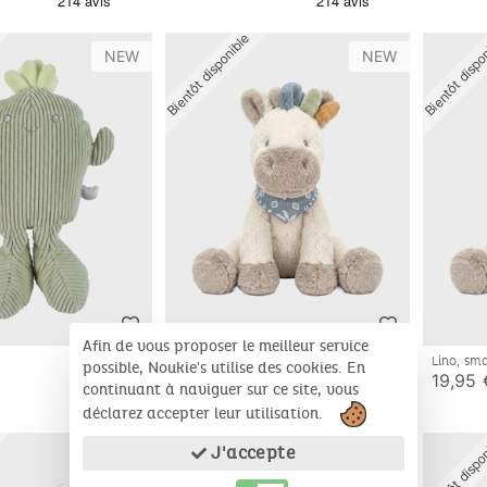
Bientôt disponible
Bientôt dispo
NEW
NEW
Afin de vous proposer le meilleur service
Lino, large
Lino, sm
possible, Noukie's utilise des cookies. En
49,95 €
19,95 
continuant à naviguer sur ce site, vous
déclarez accepter leur utilisation.
Bientôt disponible
Bientôt dispo
J'accepte
NEW
NEW