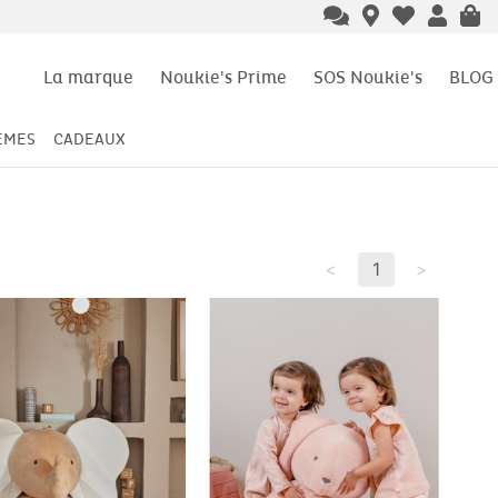
La marque
Noukie's Prime
SOS Noukie's
BLOG
ÈMES
CADEAUX
<
1
>