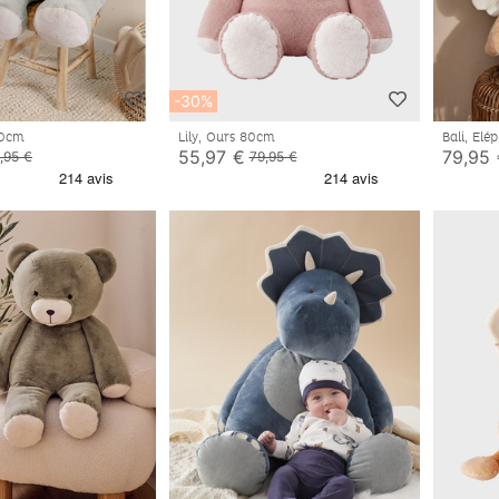
-30%
 80cm
Lily, Ours 80cm
55,97 €
79,95
,95 €
79,95 €